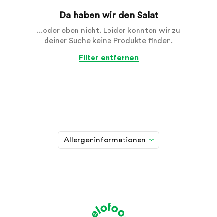
Da haben wir den Salat
...oder eben nicht. Leider konnten wir zu
deiner Suche keine Produkte finden.
Filter entfernen
Allergeninformationen
Glutenhaltiges Getreide
A
Weizen, Roggen, Gerste, Hafer, Dinkel, Kamut oder
Hybridstämme davon
Krebstiere
B