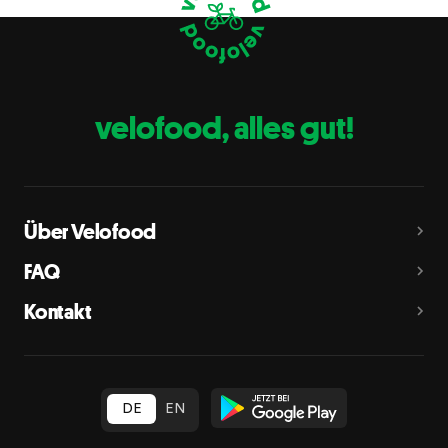
Eier
C
Fische
D
Erdnüsse
E
velofood, alles gut!
Milch
G
Schalenfrüchte
H
Mandeln, Haselnüsse, Walnüsse, Cashewnüsse, Pekannüsse,
Paranüsse, Pistazien, Macadamianüsse
Über Velofood
Sellerie
L
FAQ
Senf
M
Kontakt
Sesam
N
Schwefeldioxid und Sulfite
O
in Konzentration von mehr als 10 mg/kg oder 10 mg/l als
insgesamt vorhandenes Schwefeldioxid