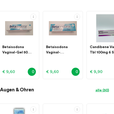
Betaisodona
Betaisodona
Candibene Va
Vaginal-Gel 50
Vaginal-
Tbl 100mg 6 S
Gramm
Suppositorien
€ 9,60
0
€ 9,60
0
€ 9,90
Augen & Ohren
alle (50)