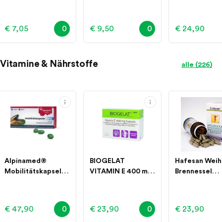
Stück
Stück
Stk
€ 7,05
0
€ 9,50
0
€ 24,90
Vitamine & Nährstoffe
alle (226)
Alpinamed®
BIOGELAT
Hafesan Weih
Mobilitätskapseln
VITAMIN E 400 mg
Brennessel
Forte 60 Stück
60 Stück
Weidenrinde
Kapseln 60 S
60 Stück
€ 47,90
0
€ 23,90
0
€ 23,90