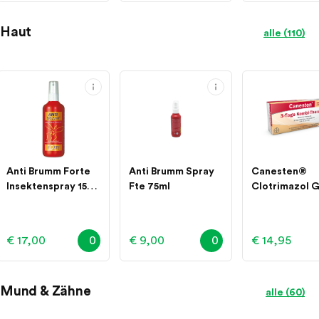
Haut
alle (110)
Anti Brumm Forte
Anti Brumm Spray
Canesten®
Insektenspray 150
Fte 75ml
Clotrimazol G
Milliliter
Tage – Kombi 
Stück
€ 17,00
0
€ 9,00
0
€ 14,95
Mund & Zähne
alle (60)