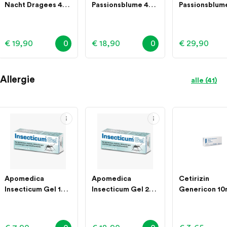
Nacht Dragees 40
Passionsblume 425
Passionsblum
Stück
mg Dragees 30
mg Dragees 
Stück
Stück
€ 19,90
0
€ 18,90
0
€ 29,90
Allergie
alle (41)
Apomedica
Apomedica
Cetirizin
Insecticum Gel 12
Insecticum Gel 25
Genericon 1
Gramm
Gramm
Filmtabletten