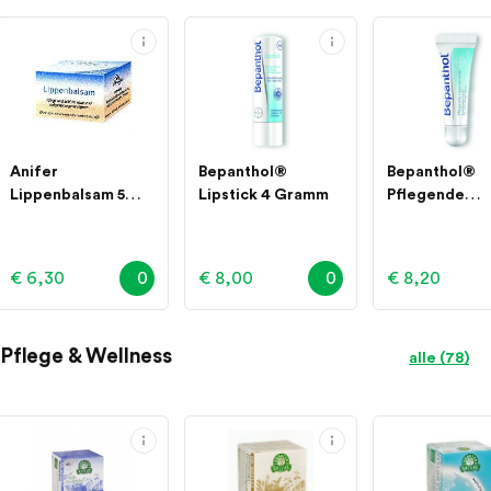
Anifer
Bepanthol®
Bepanthol®
Lippenbalsam 5
Lipstick 4 Gramm
Pflegende
Milliliter
Lippencreme 
Milliliter
€ 6,30
0
€ 8,00
0
€ 8,20
Pflege & Wellness
alle (78)