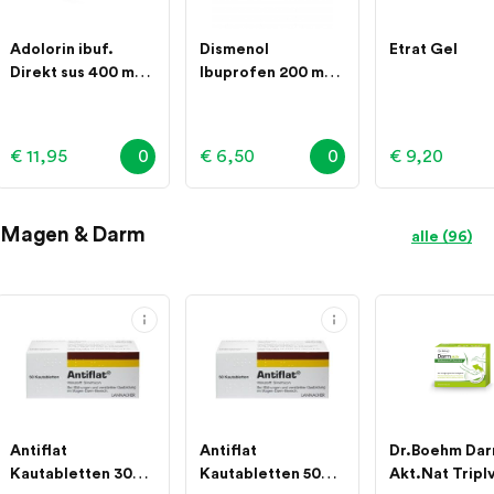
Adolorin ibuf.
Dismenol
Etrat Gel
Direkt sus 400 mg
Ibuprofen 200 mg
12 Stk
Filmtabletten 20
Stück
€ 11,95
0
€ 6,50
0
€ 9,20
Magen & Darm
alle (96)
Antiflat
Antiflat
Dr.Boehm Da
Kautabletten 30
Kautabletten 50
Akt.Nat Tripl