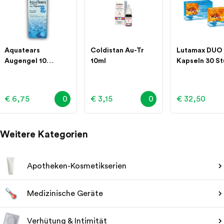
Aquatears
Coldistan Au-Tr
Lutamax DUO
Augengel 10
10ml
Kapseln 30 S
Gramm
20mg
€ 6,75
0
€ 3,15
0
€ 32,50
Weitere Kategorien
Apotheken-Kosmetikserien
Medizinische Geräte
Verhütung & Intimität