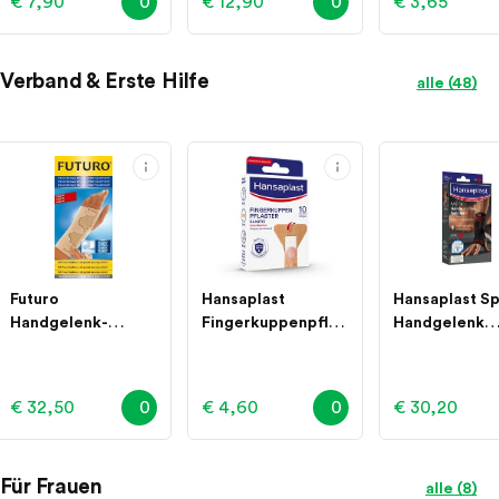
€ 7,90
0
€ 12,90
0
€ 3,65
Verband & Erste Hilfe
alle (48)
Futuro
Hansaplast
Hansaplast S
Handgelenk-
Fingerkuppenpflas
Handgelenk
Schiene 1 Stück 1
ter, 10 Stück
Bandage Gr. L
Stück
Stück
€ 32,50
0
€ 4,60
0
€ 30,20
Für Frauen
alle (8)