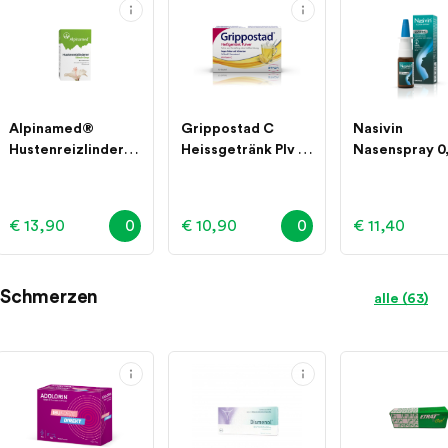
Alpinamed®
Grippostad C
Nasivin
Hustenreizlinderer
Heissgetränk Plv 10
Nasenspray 0
Eibisch-Sirup
Btl.
mit
Dosierungsp
10 Milliliter
€ 13,90
0
€ 10,90
0
€ 11,40
Schmerzen
alle (63)