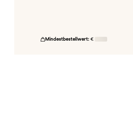
Mindestbestellwert:
€
16,00
ut!