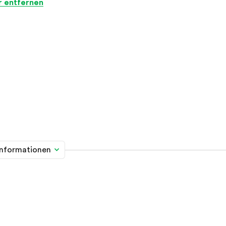
er entfernen
informationen
me davon