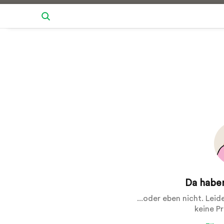
Da haben
...oder eben nicht. Lei
keine P