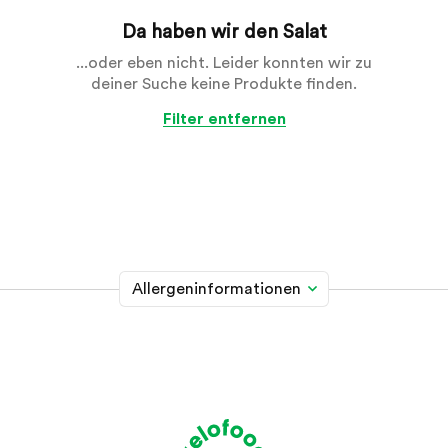
Da haben wir den Salat
...oder eben nicht. Leider konnten wir zu
deiner Suche keine Produkte finden.
Filter entfernen
Allergeninformationen
Glutenhaltiges Getreide
A
Weizen, Roggen, Gerste, Hafer, Dinkel, Kamut oder
Hybridstämme davon
Krebstiere
B