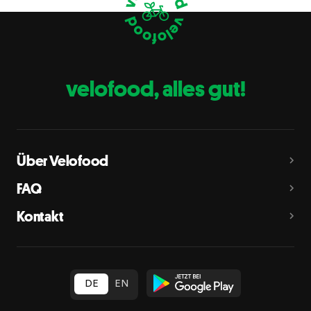
Eier
C
Fische
D
Erdnüsse
E
velofood, alles gut!
Milch
G
Schalenfrüchte
H
Mandeln, Haselnüsse, Walnüsse, Cashewnüsse, Pekannüsse,
Paranüsse, Pistazien, Macadamianüsse
Über Velofood
Sellerie
L
FAQ
Senf
M
Kontakt
Sesam
N
Schwefeldioxid und Sulfite
O
in Konzentration von mehr als 10 mg/kg oder 10 mg/l als
insgesamt vorhandenes Schwefeldioxid