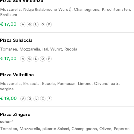
Pizza San Vincenzo
Mozzarella, Nduja (kalabrische Wurst), Champignons, Kirschtomaten,
Basilikum
€ 17,00
A
G
L
O
P
Pizza Salsiccia
Tomaten, Mozzarella, ital. Wurst, Rucola
€ 17,00
A
G
L
O
P
Pizza Valtellina
Mozzarella, Bresaola, Rucola, Parmesan, Limone, Olivenöl extra
vergine
€ 19,00
A
G
L
O
P
Pizza Zingara
scharf
Tomaten, Mozzarella, pikante Salami, Champignons, Oliven, Peperoni