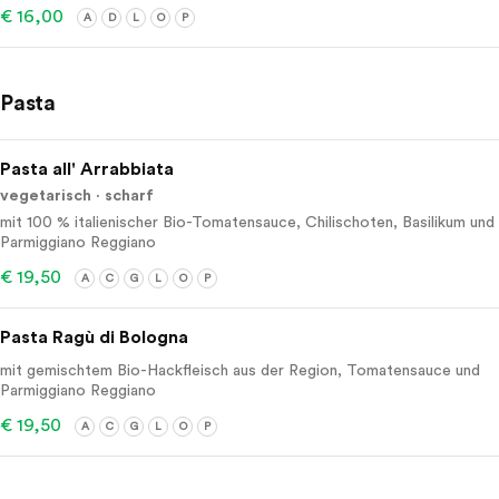
€ 16,00
A
D
L
O
P
Pasta
Pasta all' Arrabbiata
vegetarisch
scharf
mit 100 % italienischer Bio-Tomatensauce, Chilischoten, Basilikum und
Parmiggiano Reggiano
€ 19,50
A
C
G
L
O
P
Pasta Ragù di Bologna
mit gemischtem Bio-Hackfleisch aus der Region, Tomatensauce und
Parmiggiano Reggiano
€ 19,50
A
C
G
L
O
P