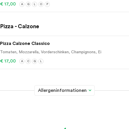
€ 17,00
A
G
L
O
P
Pizza - Calzone
Pizza Calzone Classico
Tomaten, Mozzarella, Vorderschinken, Champignons, Ei
€ 17,00
A
C
G
L
Allergeninformationen
Glutenhaltiges Getreide
A
Weizen, Roggen, Gerste, Hafer, Dinkel, Kamut oder
Hybridstämme davon