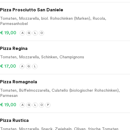
Pizza Prosciutto San Daniele
Tomaten, Mozzarella, biol. Rohschinken (Marken), Rucola,
Parmesanhobel
€ 19,00
A
G
L
O
Pizza Regina
Tomaten, Mozzarella, Schinken, Champignons
€ 17,00
A
G
L
Pizza Romagnola
Tomaten, Büffelmozzarella, Culatello (biologischer Rohschinken),
Parmesan
€ 19,00
A
G
L
O
P
Pizza Rustica
Tomaten, Mozzarella, Speck, Zwiebeln, Oliven, frische Tomaten