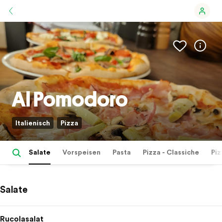
Al Pomodoro
Italienisch
Pizza
Salate
Vorspeisen
Pasta
Pizza - Classiche
Piz
Salate
Rucolasalat