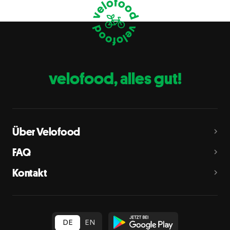
Krebstiere
B
Eier
C
Fische
D
Erdnüsse
E
velofood, alles gut!
Milch
G
Schalenfrüchte
H
Mandeln, Haselnüsse, Walnüsse, Cashewnüsse, Pekannüsse,
Paranüsse, Pistazien, Macadamianüsse
Über Velofood
Sellerie
L
FAQ
Senf
M
Kontakt
Sesam
N
Schwefeldioxid und Sulfite
O
in Konzentration von mehr als 10 mg/kg oder 10 mg/l als
insgesamt vorhandenes Schwefeldioxid