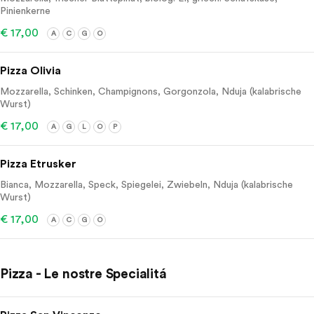
Pinienkerne
€ 17,00
A
C
G
O
Pizza Olivia
Mozzarella, Schinken, Champignons, Gorgonzola, Nduja (kalabrische
Wurst)
€ 17,00
A
G
L
O
P
Pizza Etrusker
Bianca, Mozzarella, Speck, Spiegelei, Zwiebeln, Nduja (kalabrische
Wurst)
€ 17,00
A
C
G
O
Pizza - Le nostre Specialitá