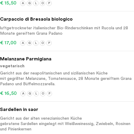
€ 15,50
A
G
L
O
P
Carpaccio di Bresaola biologico
luftgetrockneter italienischer Bio-Rinderschinken mit Rucola und 28
Monate gereiftem Grana Padano
€ 17,00
A
G
L
O
P
Melanzane Parmigiana
vegetarisch
Gericht aus der neapolitanischen und sizilianischen Küche
mit gegrillter Melanzane, Tomatensauce, 28 Monate gereiftem Grana
Padano und Büffelmozzarella.
€ 16,50
A
G
L
O
P
Sardellen in saor
Gericht aus der alten venezianischen Küche
gebratene Sardellen eingelegt mit Weißweinessig, Zwiebeln, Rosinen
und Pinienkernen