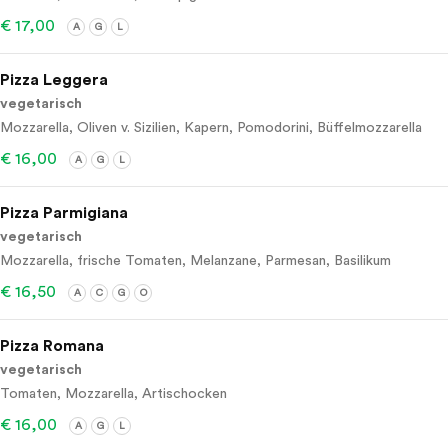
€ 17,00
A
G
L
Pizza Leggera
vegetarisch
Mozzarella, Oliven v. Sizilien, Kapern, Pomodorini, Büffelmozzarella
€ 16,00
A
G
L
Pizza Parmigiana
vegetarisch
Mozzarella, frische Tomaten, Melanzane, Parmesan, Basilikum
€ 16,50
A
C
G
O
Pizza Romana
vegetarisch
Tomaten, Mozzarella, Artischocken
€ 16,00
A
G
L