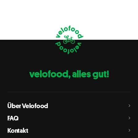
Glutenhaltiges Getreide
A
Weizen, Roggen, Gerste, Hafer, Dinkel, Kamut oder
Hybridstämme davon
Krebstiere
B
Eier
C
Fische
D
Erdnüsse
E
velofood, alles gut!
Milch
G
Schalenfrüchte
H
Mandeln, Haselnüsse, Walnüsse, Cashewnüsse, Pekannüsse,
Paranüsse, Pistazien, Macadamianüsse
Über Velofood
Sellerie
L
FAQ
Senf
M
Kontakt
Sesam
N