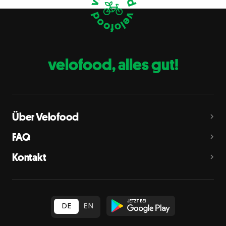
Eier
C
Fische
D
Erdnüsse
E
velofood, alles gut!
Milch
G
Schalenfrüchte
H
Mandeln, Haselnüsse, Walnüsse, Cashewnüsse, Pekannüsse,
Paranüsse, Pistazien, Macadamianüsse
Über Velofood
Sellerie
L
FAQ
Senf
M
Kontakt
Sesam
N
Schwefeldioxid und Sulfite
O
in Konzentration von mehr als 10 mg/kg oder 10 mg/l als
insgesamt vorhandenes Schwefeldioxid