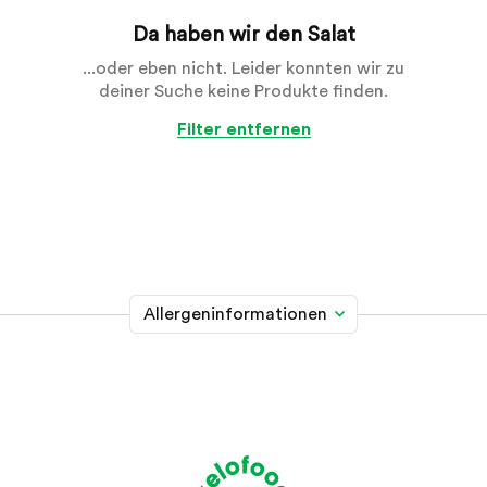
Da haben wir den Salat
...oder eben nicht. Leider konnten wir zu
deiner Suche keine Produkte finden.
Filter entfernen
Allergeninformationen
Glutenhaltiges Getreide
A
Weizen, Roggen, Gerste, Hafer, Dinkel, Kamut oder
Hybridstämme davon
Krebstiere
B