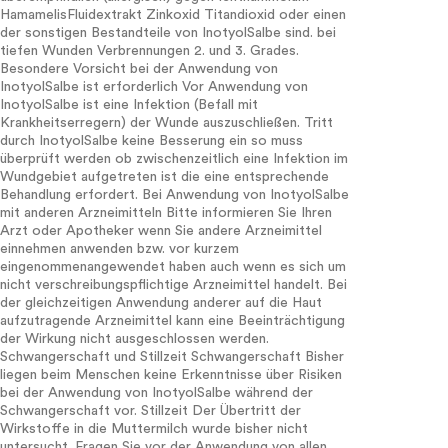
HamamelisFluidextrakt Zinkoxid Titandioxid oder einen
der sonstigen Bestandteile von InotyolSalbe sind. bei
tiefen Wunden Verbrennungen 2. und 3. Grades.
Besondere Vorsicht bei der Anwendung von
InotyolSalbe ist erforderlich Vor Anwendung von
InotyolSalbe ist eine Infektion (Befall mit
Krankheitserregern) der Wunde auszuschließen. Tritt
durch InotyolSalbe keine Besserung ein so muss
überprüft werden ob zwischenzeitlich eine Infektion im
Wundgebiet aufgetreten ist die eine entsprechende
Behandlung erfordert. Bei Anwendung von InotyolSalbe
mit anderen Arzneimitteln Bitte informieren Sie Ihren
Arzt oder Apotheker wenn Sie andere Arzneimittel
einnehmen anwenden bzw. vor kurzem
eingenommenangewendet haben auch wenn es sich um
nicht verschreibungspflichtige Arzneimittel handelt. Bei
der gleichzeitigen Anwendung anderer auf die Haut
aufzutragende Arzneimittel kann eine Beeinträchtigung
der Wirkung nicht ausgeschlossen werden.
Schwangerschaft und Stillzeit Schwangerschaft Bisher
liegen beim Menschen keine Erkenntnisse über Risiken
bei der Anwendung von InotyolSalbe während der
Schwangerschaft vor. Stillzeit Der Übertritt der
Wirkstoffe in die Muttermilch wurde bisher nicht
untersucht. Fragen Sie vor der Anwendung von allen