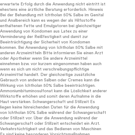
erwartete Erfolg durch die Anwendung nicht eintritt ist
ehestens eine ärztliche Beratung erforderlich. Hinweis
Bei der Behandlung mit Ichtholan 50% Salbe im Genital
und Analbereich kann es wegen der als Hilfsstoffe
enthaltenen Fette und Emulgatoren bei gleichzeitiger
Anwendung von Kondomen aus Latex zu einer
Verminderung der Reißfestigkeit und damit zur
Beeinträchtigung der Sicherheit von Kondomen
kommen. Bei Anwendung von Ichtholan 50% Salbe mit
anderen Arzneimitteln Bitte informieren Sie einen Arzt
oder Apotheker wenn Sie andere Arzneimittel
einnehmen bzw. vor kurzem eingenommen haben auch
wenn es sich um nicht verschreibungspflichtige
Arzneimittel handelt. Der gleichzeitige zusätzliche
Gebrauch von anderen Salben oder Cremes kann die
Wirkung von Ichtholan 50% Salbe beeinträchtigen.
Ammoniumbituminosulfonat kann die Löslichkeit anderer
Wirkstoffe erhöhen und somit deren Aufnahme in die
Haut verstärken. Schwangerschaft und Stillzeit Es
liegen keine hinreichenden Daten für die Anwendung
von Ichtholan 50% Salbe während der Schwangerschaft
oder Stillzeit vor. Über die Anwendung während der
Schwangerschaft oder Stillzeit entscheidet ein Arzt.
Verkehrstüchtigkeit und das Bedienen von Maschinen
Es sind keine besonderen Vorsichtsmaßnahmen