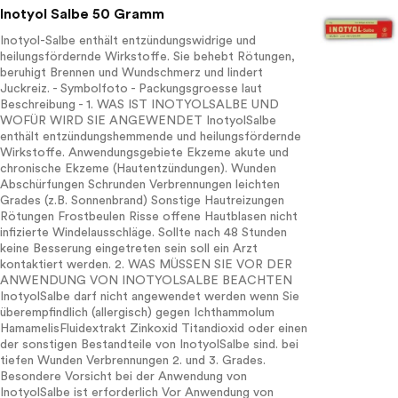
Inotyol Salbe 50 Gramm
Inotyol-Salbe enthält entzündungswidrige und
heilungsfördernde Wirkstoffe. Sie behebt Rötungen,
beruhigt Brennen und Wundschmerz und lindert
Juckreiz. - Symbolfoto - Packungsgroesse laut
Beschreibung - 1. WAS IST INOTYOLSALBE UND
WOFÜR WIRD SIE ANGEWENDET InotyolSalbe
enthält entzündungshemmende und heilungsfördernde
Wirkstoffe. Anwendungsgebiete Ekzeme akute und
chronische Ekzeme (Hautentzündungen). Wunden
Abschürfungen Schrunden Verbrennungen leichten
Grades (z.B. Sonnenbrand) Sonstige Hautreizungen
Rötungen Frostbeulen Risse offene Hautblasen nicht
infizierte Windelausschläge. Sollte nach 48 Stunden
keine Besserung eingetreten sein soll ein Arzt
kontaktiert werden. 2. WAS MÜSSEN SIE VOR DER
ANWENDUNG VON INOTYOLSALBE BEACHTEN
InotyolSalbe darf nicht angewendet werden wenn Sie
überempfindlich (allergisch) gegen Ichthammolum
HamamelisFluidextrakt Zinkoxid Titandioxid oder einen
der sonstigen Bestandteile von InotyolSalbe sind. bei
tiefen Wunden Verbrennungen 2. und 3. Grades.
Besondere Vorsicht bei der Anwendung von
InotyolSalbe ist erforderlich Vor Anwendung von