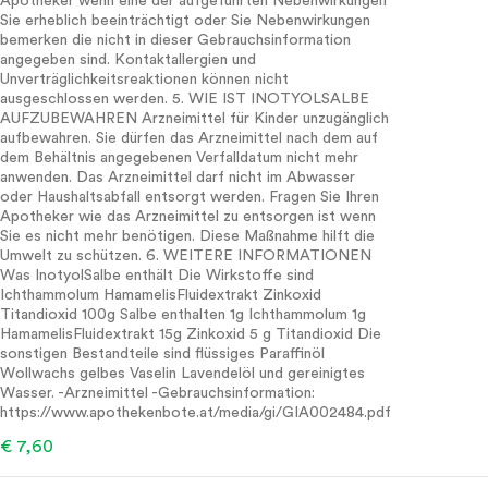
Apotheker wenn eine der aufgeführten Nebenwirkungen
Sie erheblich beeinträchtigt oder Sie Nebenwirkungen
bemerken die nicht in dieser Gebrauchsinformation
angegeben sind. Kontaktallergien und
Unverträglichkeitsreaktionen können nicht
ausgeschlossen werden. 5. WIE IST INOTYOLSALBE
AUFZUBEWAHREN Arzneimittel für Kinder unzugänglich
aufbewahren. Sie dürfen das Arzneimittel nach dem auf
dem Behältnis angegebenen Verfalldatum nicht mehr
anwenden. Das Arzneimittel darf nicht im Abwasser
oder Haushaltsabfall entsorgt werden. Fragen Sie Ihren
Apotheker wie das Arzneimittel zu entsorgen ist wenn
Sie es nicht mehr benötigen. Diese Maßnahme hilft die
Umwelt zu schützen. 6. WEITERE INFORMATIONEN
Was InotyolSalbe enthält Die Wirkstoffe sind
Ichthammolum HamamelisFluidextrakt Zinkoxid
Titandioxid 100g Salbe enthalten 1g Ichthammolum 1g
HamamelisFluidextrakt 15g Zinkoxid 5 g Titandioxid Die
sonstigen Bestandteile sind flüssiges Paraffinöl
Wollwachs gelbes Vaselin Lavendelöl und gereinigtes
Wasser. -Arzneimittel -Gebrauchsinformation:
https://www.apothekenbote.at/media/gi/GIA002484.pdf
€ 7,60