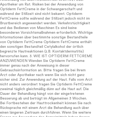
Apotheker um Rat. Risiken bei der Anwendung von
Optiderm FettCreme in der Schwangerschaft und
während der Stillzeit sind nicht bekannt. Optiderm
FettCreme sollte während der Stillzeit jedoch nicht im
Brustbereich angewendet werden. Verkehrstüchtigkeit
und das Bedienen von Maschinen Es sind keine
besonderen Vorsichtsmaßnahmen erforderlich. Wichtige
Informationen über bestimmte sonstige Bestandteile
von Optiderm FettCreme Optiderm FettCreme enthält
den sonstigen Bestandteil Cetylalkohol der örtlich
begrenzte Hautreaktionen (z.B. Kontaktdermatitis)
hervorrufen kann. 3. WIE IST OPTIDERM FETTCREME
ANZUWENDEN Wenden Sie Optiderm FettCreme
immer genau nach der Anweisung in dieser
Gebrauchsinformation an. Bitte fragen Sie bei Ihrem
Arzt oder Apotheker nach wenn Sie sich nicht ganz
sicher sind. Zur Anwendung auf der Haut. Falls vom Arzt
nicht anders verordnet tragen Sie Optiderm FettCreme
zweimal täglich gleichmäßig dünn auf die Haut auf. Die
Dauer der Behandlung hängt von der eingetretenen
Besserung ab und beträgt im Allgemeinen 3 Wochen.
Bei Fortbestehen der Hauttrockenheit können Sie nach
Rücksprache mit einem Arzt die Behandlung auch über
einen längeren Zeitraum durchführen. Wenn Sie weitere