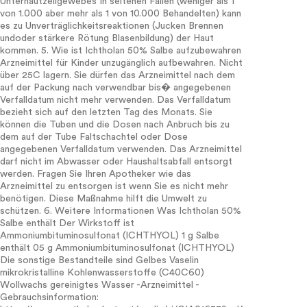
Unterhautzellgewebes In seltenen Fällen (weniger als 1
von 1.000 aber mehr als 1 von 10.000 Behandelten) kann
es zu Unverträglichkeitsreaktionen (Jucken Brennen
undoder stärkere Rötung Blasenbildung) der Haut
kommen. 5. Wie ist Ichtholan 50% Salbe aufzubewahren
Arzneimittel für Kinder unzugänglich aufbewahren. Nicht
über 25C lagern. Sie dürfen das Arzneimittel nach dem
auf der Packung nach verwendbar bis� angegebenen
Verfalldatum nicht mehr verwenden. Das Verfalldatum
bezieht sich auf den letzten Tag des Monats. Sie
können die Tuben und die Dosen nach Anbruch bis zu
dem auf der Tube Faltschachtel oder Dose
angegebenen Verfalldatum verwenden. Das Arzneimittel
darf nicht im Abwasser oder Haushaltsabfall entsorgt
werden. Fragen Sie Ihren Apotheker wie das
Arzneimittel zu entsorgen ist wenn Sie es nicht mehr
benötigen. Diese Maßnahme hilft die Umwelt zu
schützen. 6. Weitere Informationen Was Ichtholan 50%
Salbe enthält Der Wirkstoff ist
Ammoniumbituminosulfonat (ICHTHYOL) 1 g Salbe
enthält 05 g Ammoniumbituminosulfonat (ICHTHYOL)
Die sonstige Bestandteile sind Gelbes Vaselin
mikrokristalline Kohlenwasserstoffe (C40C60)
Wollwachs gereinigtes Wasser -Arzneimittel -
Gebrauchsinformation: