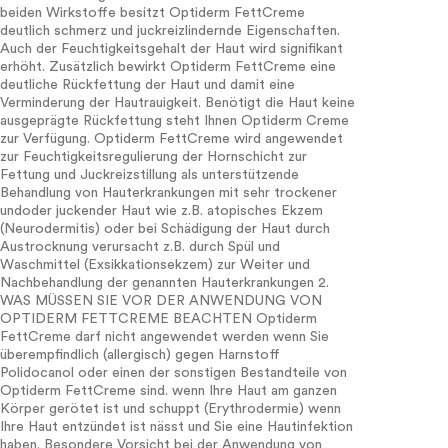
beiden Wirkstoffe besitzt Optiderm FettCreme
deutlich schmerz und juckreizlindernde Eigenschaften.
Auch der Feuchtigkeitsgehalt der Haut wird signifikant
erhöht. Zusätzlich bewirkt Optiderm FettCreme eine
deutliche Rückfettung der Haut und damit eine
Verminderung der Hautrauigkeit. Benötigt die Haut keine
ausgeprägte Rückfettung steht Ihnen Optiderm Creme
zur Verfügung. Optiderm FettCreme wird angewendet
zur Feuchtigkeitsregulierung der Hornschicht zur
Fettung und Juckreizstillung als unterstützende
Behandlung von Hauterkrankungen mit sehr trockener
undoder juckender Haut wie z.B. atopisches Ekzem
(Neurodermitis) oder bei Schädigung der Haut durch
Austrocknung verursacht z.B. durch Spül und
Waschmittel (Exsikkationsekzem) zur Weiter und
Nachbehandlung der genannten Hauterkrankungen 2.
WAS MÜSSEN SIE VOR DER ANWENDUNG VON
OPTIDERM FETTCREME BEACHTEN Optiderm
FettCreme darf nicht angewendet werden wenn Sie
überempfindlich (allergisch) gegen Harnstoff
Polidocanol oder einen der sonstigen Bestandteile von
Optiderm FettCreme sind. wenn Ihre Haut am ganzen
Körper gerötet ist und schuppt (Erythrodermie) wenn
Ihre Haut entzündet ist nässt und Sie eine Hautinfektion
haben. Besondere Vorsicht bei der Anwendung von