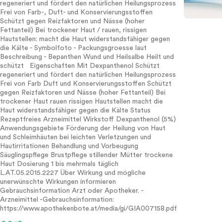
regeneriert und fördert den natürlichen Heilungsprozess
Frei von Farb-, Duft- und Konservierungsstoffen
Schützt gegen Reizfaktoren und Nässe (hoher
Fettanteil) Bei trockener Haut / rauen, rissigen
Hautstellen: macht die Haut widerstandsfähiger gegen
die Kälte - Symbolfoto - Packungsgroesse laut
Beschreibung - Bepanthen Wund und Heilsalbe Heilt und
schützt Eigenschaften Mit Dexpanthenol Schützt
regeneriert und fördert den natürlichen Heilungsprozess
Frei von Farb Duft und Konservierungsstoffen Schützt
gegen Reizfaktoren und Nässe (hoher Fettanteil) Bei
trockener Haut rauen rissigen Hautstellen macht die
Haut widerstandsfähiger gegen die Kälte Status
Rezeptfreies Arzneimittel Wirkstoff Dexpanthenol (5%)
Anwendungsgebiete Förderung der Heilung von Haut
und Schleimhäuten bei leichten Verletzungen und
Hautirritationen Behandlung und Vorbeugung
Säuglingspflege Brustpflege stillender Mütter trockene
Haut Dosierung 1 bis mehrmals täglich
L.AT.05.2015.2227 Über Wirkung und mögliche
unerwünschte Wirkungen informieren
Gebrauchsinformation Arzt oder Apotheker. -
Arzneimittel -Gebrauchsinformation:
https://www.apothekenbote.at/media/gi/GIA007158.pdf