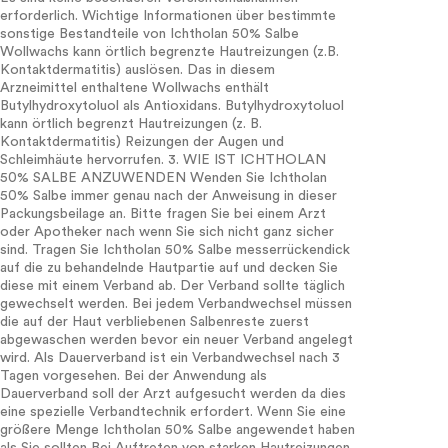
erforderlich. Wichtige Informationen über bestimmte
sonstige Bestandteile von Ichtholan 50% Salbe
Wollwachs kann örtlich begrenzte Hautreizungen (z.B.
Kontaktdermatitis) auslösen. Das in diesem
Arzneimittel enthaltene Wollwachs enthält
Butylhydroxytoluol als Antioxidans. Butylhydroxytoluol
kann örtlich begrenzt Hautreizungen (z. B.
Kontaktdermatitis) Reizungen der Augen und
Schleimhäute hervorrufen. 3. WIE IST ICHTHOLAN
50% SALBE ANZUWENDEN Wenden Sie Ichtholan
50% Salbe immer genau nach der Anweisung in dieser
Packungsbeilage an. Bitte fragen Sie bei einem Arzt
oder Apotheker nach wenn Sie sich nicht ganz sicher
sind. Tragen Sie Ichtholan 50% Salbe messerrückendick
auf die zu behandelnde Hautpartie auf und decken Sie
diese mit einem Verband ab. Der Verband sollte täglich
gewechselt werden. Bei jedem Verbandwechsel müssen
die auf der Haut verbliebenen Salbenreste zuerst
abgewaschen werden bevor ein neuer Verband angelegt
wird. Als Dauerverband ist ein Verbandwechsel nach 3
Tagen vorgesehen. Bei der Anwendung als
Dauerverband soll der Arzt aufgesucht werden da dies
eine spezielle Verbandtechnik erfordert. Wenn Sie eine
größere Menge Ichtholan 50% Salbe angewendet haben