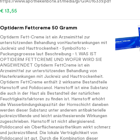
https://www.apothekenbote.at/media/gi/GIA016339.pdf
€ 13,55
Optiderm Fettcreme 50 Gramm
Optiderm Fett-Creme ist ein Arzneimittel zur
unterstützenden Behandlung vonHauterkrankungen mit
Juckreiz und Hauttrockenheit - Symbolfoto -
Packungsgroesse laut Beschreibung - 1. WAS IST
OPTIDERM FETTCREME UND WOFÜR WIRD SIE
ANGEWENDET Optiderm FettCreme ist ein
Arzneimittel zur unterstützenden Behandlung von
Hauterkrankungen mit Juckreiz und Hauttrockenheit.
Optiderm FettCreme enthält 2 wirksame Bestandteile
Harnstoff und Polidocanol. Harnstoff ist eine Substanz
die auch in der Haut als Bestandteil der natürlichen
Feuchtigkeitsfaktoren zu finden ist. Harnstoff erhöht
die Wasserbindungskapazität der Hornschicht daneben
werden dieser Substanz unter anderem antibakterielle
juckreizstillende und leicht anästhesierende Wirkungen
zugeschrieben. Harnstoff ist nicht allergisierend.
Polidocanol ein Oberflächenanästhetikum wirkt schmerz
und juckreizstillend. Die lokale Verträglichkeit von
Polidocanol ist gut. Durch die Kombination dieser