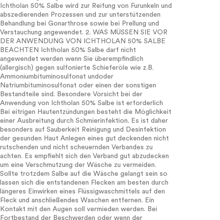
Ichtholan 50% Salbe wird zur Reifung von Furunkeln und
abszedierenden Prozessen und zur unterstützenden
Behandlung bei Gonarthrose sowie bei Prellung und
Verstauchung angewendet. 2. WAS MÜSSEN SIE VOR
DER ANWENDUNG VON ICHTHOLAN 50% SALBE
BEACHTEN Ichtholan 50% Salbe darf nicht
angewendet werden wenn Sie überempfindlich
(allergisch) gegen sulfonierte Schieferöle wie z.B.
Ammoniumbituminosulfonat undoder
Natriumbituminosulfonat oder einen der sonstigen
Bestandteile sind. Besondere Vorsicht bei der
Anwendung von Ichtholan 50% Salbe ist erforderlich
Bei eitrigen Hautentzündungen besteht die Möglichkeit
einer Ausbreitung durch Schmierinfektion. Es ist daher
besonders auf Sauberkeit Reinigung und Desinfektion
der gesunden Haut Anlegen eines gut deckenden nicht
rutschenden und nicht scheuernden Verbandes zu
achten. Es empfiehlt sich den Verband gut abzudecken
um eine Verschmutzung der Wäsche zu vermeiden.
Sollte trotzdem Salbe auf die Wäsche gelangt sein so
lassen sich die entstandenen Flecken am besten durch
längeres Einwirken eines Flüssigwaschmittels auf den
Fleck und anschließendes Waschen entfernen. Ein
Kontakt mit den Augen soll vermieden werden. Bei
Fortbestand der Beschwerden oder wenn der