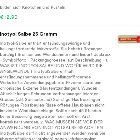
bilden sich Knötchen und Pusteln.
€ 12,90
Inotyol Salbe 25 Gramm
Inotyol-Salbe enthält entzündungswidrige und
heilungsfördernde Wirkstoffe. Sie behebt Rötungen,
beruhigt Brennen und Wundschmerz und lindert Juckreiz.
- Symbolfoto - Packungsgroesse laut Beschreibung - 1.
WAS IST INOTYOLSALBE UND WOFÜR WIRD SIE
ANGEWENDET InotyolSalbe enthält
entzündungshemmende und heilungsfördernde
Wirkstoffe. Anwendungsgebiete Ekzeme akute und
chronische Ekzeme (Hautentzündungen). Wunden
Abschürfungen Schrunden Verbrennungen leichten
Grades (z.B. Sonnenbrand) Sonstige Hautreizungen
Rötungen Frostbeulen Risse offene Hautblasen nicht
infizierte Windelausschläge. Sollte nach 48 Stunden
keine Besserung eingetreten sein soll ein Arzt
kontaktiert werden. 2. WAS MÜSSEN SIE VOR DER
ANWENDUNG VON INOTYOLSALBE BEACHTEN
InotyolSalbe darf nicht angewendet werden wenn Sie
überempfindlich (allergisch) gegen Ichthammolum