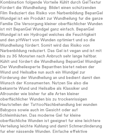
Kombination folgende Vorteile Kühlt durch GelTextur
Fördert die Wundheilung Bildet einen schützenden
Film Reduziert das Risiko von Narbenbildung BepanGel
Wundgel ist ein Produkt zur Wundheilung fur die ganze
Familie Die Versorgung kleiner oberflächlicher Wunden
ist mit BepanGel Wundgel ganz einfach. BepanGel
Wundgel ist ein Hydrogel welches die Feuchtigkeit
und den pHWert von Wunden optimiert und so die
Wundheilung fördert. Somit wird das Risiko von
Narbenbildung reduziert. Das Gel ist vegan und ist mit
bis zu 36 Monaten nach Anbruch sehr lange haltbar.
Kühlt und fördert die Wundheilung BepanGel Wundgel
Der Wundheilexperte Bepanthen bietet neben der
Wund und Heilsalbe nun auch ein Wundgel zur
Förderung der Wundheilung an und bedient damit den
Wunsch der Konsumenten. Nutzen Sie also die
bekannte Wund und Heilsalbe als Klassiker und
Allrounder wie bisher fur alle Arten kleiner
oberflächlicher Wunden bis zu trockenrissigen
Hautstellen der TattooNachbehandlung bei wunden
Babypos sowie auch im Gesicht oder auf
Schleimhäuten. Das moderne Gel fur kleine
oberflächliche Wunden ist geeignet fur eine leichtere
Verteilung leichte Kuhlung und damit Schmerzlinderung
fur eher nässende Wunden. Einfache effektive