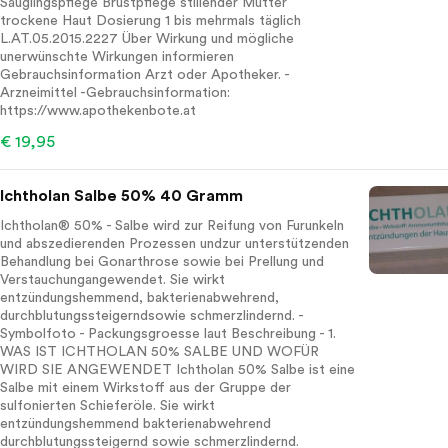
Säuglingspflege Brustpflege stillender Mütter
trockene Haut Dosierung 1 bis mehrmals täglich
L.AT.05.2015.2227 Über Wirkung und mögliche
unerwünschte Wirkungen informieren
Gebrauchsinformation Arzt oder Apotheker. -
Arzneimittel -Gebrauchsinformation:
https://www.apothekenbote.at
€ 19,95
Ichtholan Salbe 50% 40 Gramm
Ichtholan® 50% - Salbe wird zur Reifung von Furunkeln
und abszedierenden Prozessen undzur unterstützenden
Behandlung bei Gonarthrose sowie bei Prellung und
Verstauchungangewendet. Sie wirkt
entzündungshemmend, bakterienabwehrend,
durchblutungssteigerndsowie schmerzlindernd. -
Symbolfoto - Packungsgroesse laut Beschreibung - 1.
WAS IST ICHTHOLAN 50% SALBE UND WOFÜR
WIRD SIE ANGEWENDET Ichtholan 50% Salbe ist eine
Salbe mit einem Wirkstoff aus der Gruppe der
sulfonierten Schieferöle. Sie wirkt
entzündungshemmend bakterienabwehrend
durchblutungssteigernd sowie schmerzlindernd.