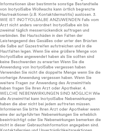
Informationen über bestimmte sonstige Bestandteile
von InotyolSalbe Wollwachs kann örtlich begrenzte
Hautreaktionen (z.B. Kontaktdermatitis) auslösen. 3.
WIE IST INOTYOLSALBE ANZUWENDEN Falls vom
Arzt nicht anders verordnet InotyolSalbe ein bis
zweimal täglich messerrückendick auftragen und
verbinden. Bei Hautschäden in den Falten der
Leistengegend des Gesäßes oder unter den Brüsten
die Salbe auf Gazestreifen aufstreichen und in die
Hautfalten legen. Wenn Sie eine größere Menge von
InotyolSalbe angewendet haben als Sie sollten sind
keine Beschwerden zu erwarten Wenn Sie die
Anwendung von InotyolSalbe vergessen haben
Verwenden Sie nicht die doppelte Menge wenn Sie die
vorherige Anwendung vergessen haben. Wenn Sie
weitere Fragen zur Anwendung des Arzneimittels
haben fragen Sie Ihren Arzt oder Apotheker. 4.
WELCHE NEBENWIRKUNGEN SIND MÖGLICH Wie
alle Arzneimittel kann InotyolSalbe Nebenwirkungen
haben die aber nicht bei jedem auftreten müssen.
Informieren Sie bitte Ihren Arzt oder Apotheker wenn
eine der aufgeführten Nebenwirkungen Sie erheblich
beeinträchtigt oder Sie Nebenwirkungen bemerken die
nicht in dieser Gebrauchsinformation angegeben sind.
Kontaktallergien und Unverträglichkeitsreaktionen