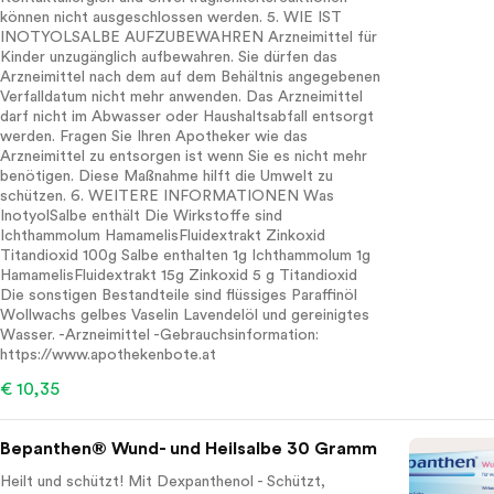
können nicht ausgeschlossen werden. 5. WIE IST
INOTYOLSALBE AUFZUBEWAHREN Arzneimittel für
Kinder unzugänglich aufbewahren. Sie dürfen das
Arzneimittel nach dem auf dem Behältnis angegebenen
Verfalldatum nicht mehr anwenden. Das Arzneimittel
darf nicht im Abwasser oder Haushaltsabfall entsorgt
werden. Fragen Sie Ihren Apotheker wie das
Arzneimittel zu entsorgen ist wenn Sie es nicht mehr
benötigen. Diese Maßnahme hilft die Umwelt zu
schützen. 6. WEITERE INFORMATIONEN Was
InotyolSalbe enthält Die Wirkstoffe sind
Ichthammolum HamamelisFluidextrakt Zinkoxid
Titandioxid 100g Salbe enthalten 1g Ichthammolum 1g
HamamelisFluidextrakt 15g Zinkoxid 5 g Titandioxid
Die sonstigen Bestandteile sind flüssiges Paraffinöl
Wollwachs gelbes Vaselin Lavendelöl und gereinigtes
Wasser. -Arzneimittel -Gebrauchsinformation:
https://www.apothekenbote.at
€ 10,35
Bepanthen® Wund- und Heilsalbe 30 Gramm
Heilt und schützt! Mit Dexpanthenol - Schützt,