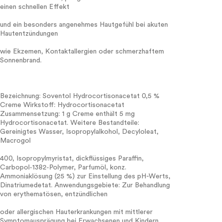
einen schnellen Effekt
und ein besonders angenehmes Hautgefühl bei akuten
Hautentzündungen
wie Ekzemen, Kontaktallergien oder schmerzhaftem
Sonnenbrand.
Bezeichnung: Soventol Hydrocortisonacetat 0,5 %
Creme Wirkstoff: Hydrocortisonacetat
Zusammensetzung: 1 g Creme enthält 5 mg
Hydrocortisonacetat. Weitere Bestandteile:
Gereinigtes Wasser, Isopropylalkohol, Decyloleat,
Macrogol
400, Isopropylmyristat, dickflüssiges Paraffin,
Carbopol‑1382‑Polymer, Parfumöl, konz.
Ammoniaklösung (25 %) zur Einstellung des pH-Werts,
Dinatriumedetat. Anwendungsgebiete: Zur Behandlung
von erythematösen, entzündlichen
oder allergischen Hauterkrankungen mit mittlerer
Symptomausprägung bei Erwachsenen und Kindern