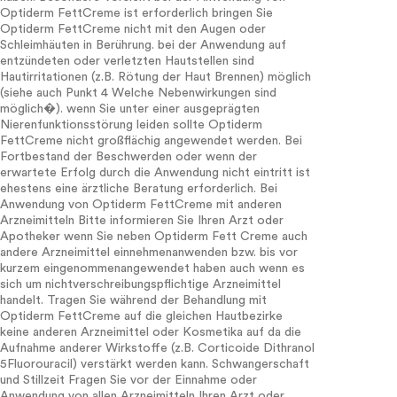
Optiderm FettCreme ist erforderlich bringen Sie
Optiderm FettCreme nicht mit den Augen oder
Schleimhäuten in Berührung. bei der Anwendung auf
entzündeten oder verletzten Hautstellen sind
Hautirritationen (z.B. Rötung der Haut Brennen) möglich
(siehe auch Punkt 4 Welche Nebenwirkungen sind
möglich�). wenn Sie unter einer ausgeprägten
Nierenfunktionsstörung leiden sollte Optiderm
FettCreme nicht großflächig angewendet werden. Bei
Fortbestand der Beschwerden oder wenn der
erwartete Erfolg durch die Anwendung nicht eintritt ist
ehestens eine ärztliche Beratung erforderlich. Bei
Anwendung von Optiderm FettCreme mit anderen
Arzneimitteln Bitte informieren Sie Ihren Arzt oder
Apotheker wenn Sie neben Optiderm Fett Creme auch
andere Arzneimittel einnehmenanwenden bzw. bis vor
kurzem eingenommenangewendet haben auch wenn es
sich um nichtverschreibungspflichtige Arzneimittel
handelt. Tragen Sie während der Behandlung mit
Optiderm FettCreme auf die gleichen Hautbezirke
keine anderen Arzneimittel oder Kosmetika auf da die
Aufnahme anderer Wirkstoffe (z.B. Corticoide Dithranol
5Fluorouracil) verstärkt werden kann. Schwangerschaft
und Stillzeit Fragen Sie vor der Einnahme oder
Anwendung von allen Arzneimitteln Ihren Arzt oder