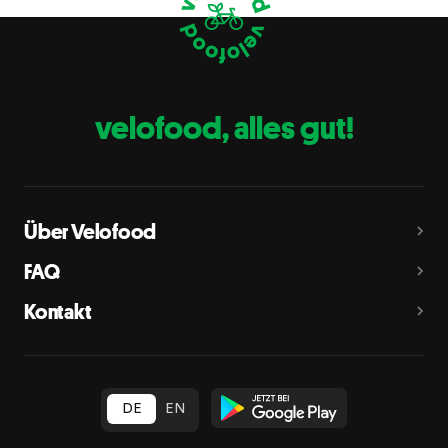
Eier
C
Fische
D
Erdnüsse
E
velofood, alles gut!
Milch
G
Schalenfrüchte
H
Mandeln, Haselnüsse, Walnüsse, Cashewnüsse, Pekannüsse,
Paranüsse, Pistazien, Macadamianüsse
Über Velofood
Sellerie
L
FAQ
Senf
M
Kontakt
Sesam
N
Schwefeldioxid und Sulfite
O
in Konzentration von mehr als 10 mg/kg oder 10 mg/l als
insgesamt vorhandenes Schwefeldioxid