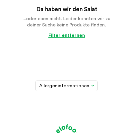
Da haben wir den Salat
...oder eben nicht. Leider konnten wir zu
deiner Suche keine Produkte finden.
Filter entfernen
Allergeninformationen
Glutenhaltiges Getreide
A
Weizen, Roggen, Gerste, Hafer, Dinkel, Kamut oder
Hybridstämme davon
Krebstiere
B