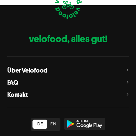
Eier
C
Fische
D
Erdnüsse
E
velofood, alles gut!
Milch
G
Schalenfrüchte
H
Mandeln, Haselnüsse, Walnüsse, Cashewnüsse, Pekannüsse,
Paranüsse, Pistazien, Macadamianüsse
Über Velofood
Sellerie
L
FAQ
Senf
M
Kontakt
Sesam
N
Schwefeldioxid und Sulfite
O
in Konzentration von mehr als 10 mg/kg oder 10 mg/l als
insgesamt vorhandenes Schwefeldioxid