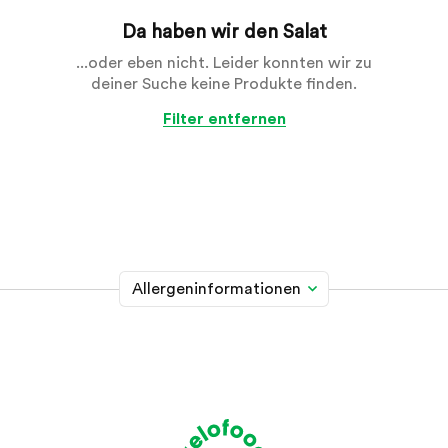
Da haben wir den Salat
...oder eben nicht. Leider konnten wir zu
deiner Suche keine Produkte finden.
Filter entfernen
Allergeninformationen
Glutenhaltiges Getreide
A
Weizen, Roggen, Gerste, Hafer, Dinkel, Kamut oder
Hybridstämme davon
Krebstiere
B