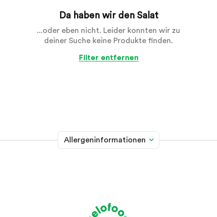
Da haben wir den Salat
...oder eben nicht. Leider konnten wir zu
deiner Suche keine Produkte finden.
Filter entfernen
Allergeninformationen
Glutenhaltiges Getreide
A
Weizen, Roggen, Gerste, Hafer, Dinkel, Kamut oder
Hybridstämme davon
Krebstiere
B