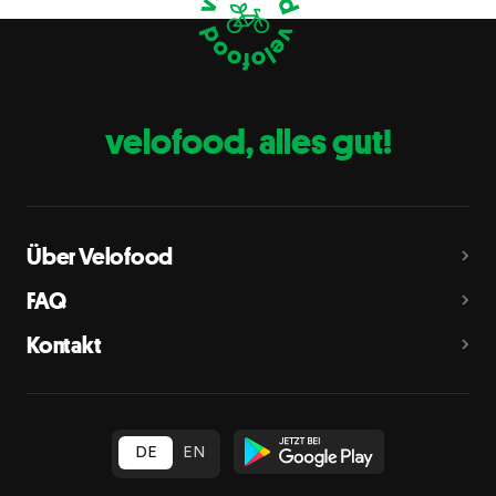
Eier
C
Fische
D
Erdnüsse
E
velofood, alles gut!
Milch
G
Schalenfrüchte
H
Mandeln, Haselnüsse, Walnüsse, Cashewnüsse, Pekannüsse,
Paranüsse, Pistazien, Macadamianüsse
Über Velofood
Sellerie
L
FAQ
Senf
M
Kontakt
Sesam
N
Schwefeldioxid und Sulfite
O
in Konzentration von mehr als 10 mg/kg oder 10 mg/l als
insgesamt vorhandenes Schwefeldioxid