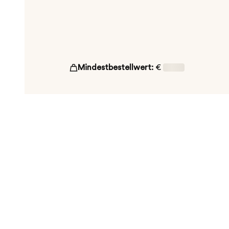
Mindestbestellwert:
€
16,00
ut!