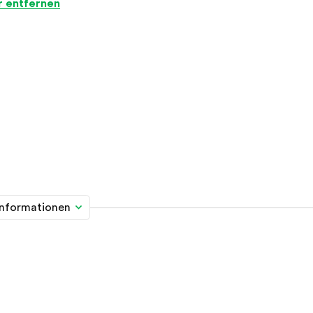
er entfernen
informationen
me davon