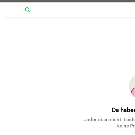
Da haben
...oder eben nicht. Lei
keine P