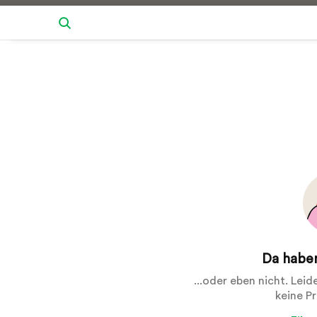
Da haben
...oder eben nicht. Lei
keine P