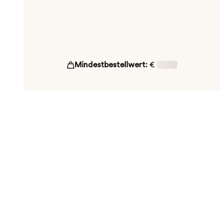
Mindestbestellwert:
€
16,00
ut!