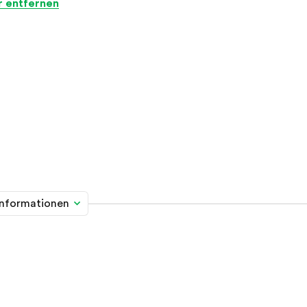
er entfernen
informationen
me davon