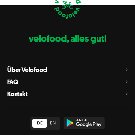
Eier
C
Fische
D
Erdnüsse
E
velofood, alles gut!
Milch
G
Schalenfrüchte
H
Mandeln, Haselnüsse, Walnüsse, Cashewnüsse, Pekannüsse,
Paranüsse, Pistazien, Macadamianüsse
Über Velofood
Sellerie
L
FAQ
Senf
M
Kontakt
Sesam
N
Schwefeldioxid und Sulfite
O
in Konzentration von mehr als 10 mg/kg oder 10 mg/l als
insgesamt vorhandenes Schwefeldioxid