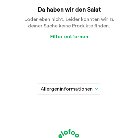
Da haben wir den Salat
...oder eben nicht. Leider konnten wir zu
deiner Suche keine Produkte finden.
Filter entfernen
Allergeninformationen
Glutenhaltiges Getreide
A
Weizen, Roggen, Gerste, Hafer, Dinkel, Kamut oder
Hybridstämme davon
Krebstiere
B