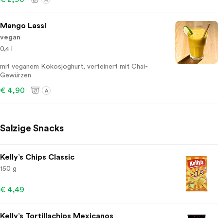
Mango Lassi
vegan
0,4 l
mit veganem Kokosjoghurt, verfeinert mit Chai-
Gewürzen
€ 4,90
A
Salzige Snacks
Kelly’s Chips Classic
150 g
€ 4,49
Kelly’s Tortillachips Mexicanos