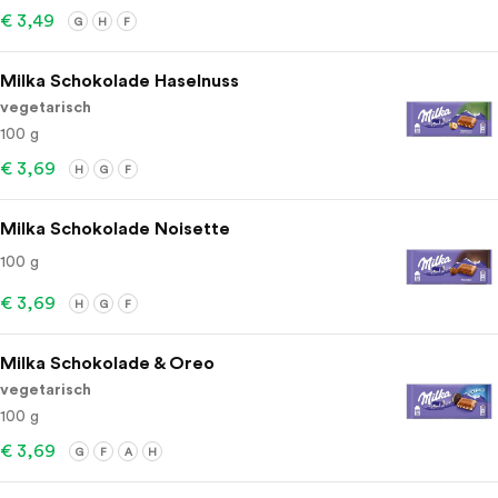
€ 3,49
G
H
F
Milka Schokolade Haselnuss
vegetarisch
100 g
€ 3,69
H
G
F
Milka Schokolade Noisette
100 g
€ 3,69
H
G
F
Milka Schokolade & Oreo
vegetarisch
100 g
€ 3,69
G
F
A
H