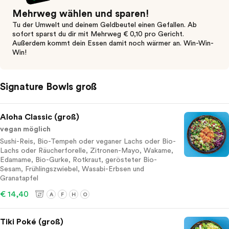
Mehrweg wählen und sparen!
Tu der Umwelt und deinem Geldbeutel einen Gefallen. Ab
sofort sparst du dir mit Mehrweg € 0,10 pro Gericht.
Außerdem kommt dein Essen damit noch wärmer an. Win-Win-
Win!
Signature Bowls groß
Aloha Classic (groß)
vegan möglich
Sushi-Reis, Bio-Tempeh oder veganer Lachs oder Bio-
Lachs oder Räucherforelle, Zitronen-Mayo, Wakame,
Edamame, Bio-Gurke, Rotkraut, gerösteter Bio-
Sesam, Frühlingszwiebel, Wasabi-Erbsen und
Granatapfel
€ 14,40
A
F
H
O
Tiki Poké (groß)