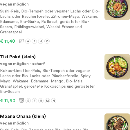
vegan möglich
Sushi-Reis, Bio-Tempeh oder veganer Lachs oder Bio-
Lachs oder Räucherforelle, Zitronen-Mayo, Wakame,
Edamame, Bio-Gurke, Rotkraut, gerösteter Bio-
Sesam, Frühlingszwiebel, Wasabi-Erbsen und
Granatapfel
€ 11,40
A
F
H
O
Tiki Poké (klein)
vegan möglich
scharf
Kokos-Limetten-Reis, Bio-Tempeh oder veganer
Lachs oder Bio-Lachs oder Räucherforelle, Spicy
Mayo, Wakame, Edamame, Mango, Bio-Mais,
Granatapfel, geröstete Kokoschips und gerösteter
Bio-Sesam
€ 11,90
E
F
H
M
N
Moana Ohana (klein)
vegan möglich