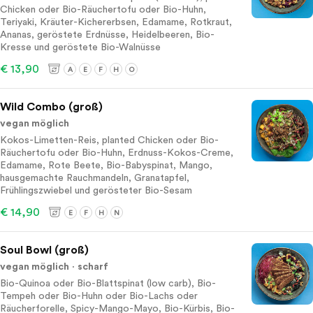
Chicken oder Bio-Räuchertofu oder Bio-Huhn,
Teriyaki, Kräuter-Kichererbsen, Edamame, Rotkraut,
Ananas, geröstete Erdnüsse, Heidelbeeren, Bio-
Kresse und geröstete Bio-Walnüsse
€ 13,90
A
E
F
H
O
Wild Combo (groß)
vegan möglich
Kokos-Limetten-Reis, planted Chicken oder Bio-
Räuchertofu oder Bio-Huhn, Erdnuss-Kokos-Creme,
Edamame, Rote Beete, Bio-Babyspinat, Mango,
hausgemachte Rauchmandeln, Granatapfel,
Frühlingszwiebel und gerösteter Bio-Sesam
€ 14,90
E
F
H
N
Soul Bowl (groß)
vegan möglich
scharf
Bio-Quinoa oder Bio-Blattspinat (low carb), Bio-
Tempeh oder Bio-Huhn oder Bio-Lachs oder
Räucherforelle, Spicy-Mango-Mayo, Bio-Kürbis, Bio-