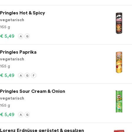
Pringles Hot & Spicy
vegetarisch
165 g
€ 5,49
A
G
Pringles Paprika
vegetarisch
165 g
€ 5,49
A
G
F
Pringles Sour Cream & Onion
vegetarisch
165 g
€ 5,49
A
G
Lorenz Erdnüsse geröstet & gesalzen