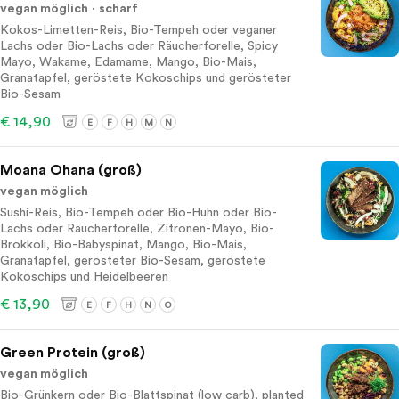
vegan möglich
scharf
Kokos-Limetten-Reis, Bio-Tempeh oder veganer
Lachs oder Bio-Lachs oder Räucherforelle, Spicy
Mayo, Wakame, Edamame, Mango, Bio-Mais,
Granatapfel, geröstete Kokoschips und gerösteter
Bio-Sesam
€ 14,90
E
F
H
M
N
Moana Ohana (groß)
vegan möglich
Sushi-Reis, Bio-Tempeh oder Bio-Huhn oder Bio-
Lachs oder Räucherforelle, Zitronen-Mayo, Bio-
Brokkoli, Bio-Babyspinat, Mango, Bio-Mais,
Granatapfel, gerösteter Bio-Sesam, geröstete
Kokoschips und Heidelbeeren
€ 13,90
E
F
H
N
O
Green Protein (groß)
vegan möglich
Bio-Grünkern oder Bio-Blattspinat (low carb), planted