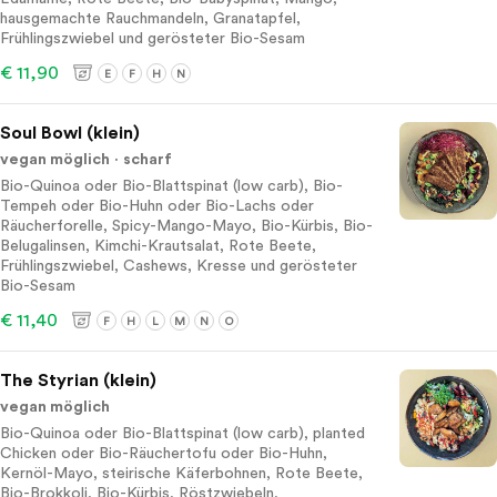
hausgemachte Rauchmandeln, Granatapfel,
Frühlingszwiebel und gerösteter Bio-Sesam
€ 11,90
E
F
H
N
Soul Bowl (klein)
vegan möglich
scharf
Bio-Quinoa oder Bio-Blattspinat (low carb), Bio-
Tempeh oder Bio-Huhn oder Bio-Lachs oder
Räucherforelle, Spicy-Mango-Mayo, Bio-Kürbis, Bio-
Belugalinsen, Kimchi-Krautsalat, Rote Beete,
Frühlingszwiebel, Cashews, Kresse und gerösteter
Bio-Sesam
€ 11,40
F
H
L
M
N
O
The Styrian (klein)
vegan möglich
Bio-Quinoa oder Bio-Blattspinat (low carb), planted
Chicken oder Bio-Räuchertofu oder Bio-Huhn,
Kernöl-Mayo, steirische Käferbohnen, Rote Beete,
Bio-Brokkoli, Bio-Kürbis, Röstzwiebeln,