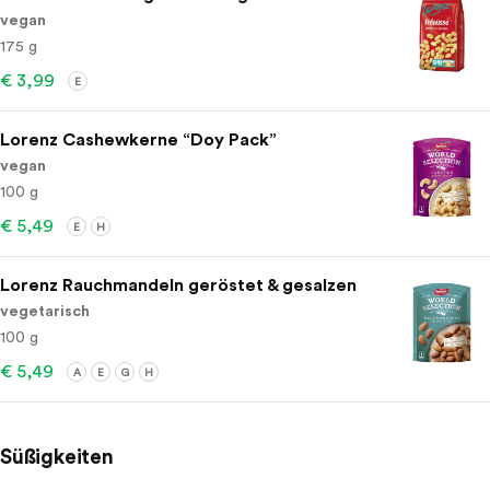
vegan
175 g
€ 3,99
E
Lorenz Cashewkerne “Doy Pack”
vegan
100 g
€ 5,49
E
H
Lorenz Rauchmandeln geröstet & gesalzen
vegetarisch
100 g
€ 5,49
A
E
G
H
Süßigkeiten