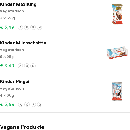
Kinder MaxiKing
vegetarisch
3 x 35 g
€ 3,49
A
F
G
H
Kinder Milchschnitte
vegetarisch
5 x 28g
€ 3,49
A
C
G
Kinder Pingui
vegetarisch
4 x 30g
€ 3,99
A
C
F
G
Vegane Produkte