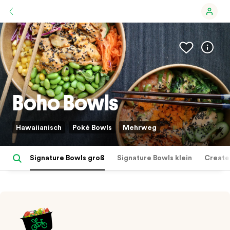
Boho Bowls
Hawaiianisch
Poké Bowls
Mehrweg
Signature Bowls groß
Signature Bowls klein
Create