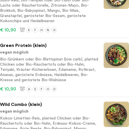
Sushi-Reis, Bio-Tempeh oder Bio-Huhn oder Bio-
Lachs oder Räucherforelle, Zitronen-Mayo, Bio-
Brokkoli, Bio-Babyspinat, Mango, Bio-Mais,
Granatapfel, gerösteter Bio-Sesam, geröstete
Kokoschips und Heidelbeeren
€ 10,90
E
F
H
N
O
Green Protein (klein)
vegan möglich
Bio-Grünkern oder Bio-Blattspinat (low carb), planted
Chicken oder Bio-Räuchertofu oder Bio-Huhn,
Teriyaki, Kräuter-Kichererbsen, Edamame, Rotkraut,
Ananas, geröstete Erdnüsse, Heidelbeeren, Bio-
Kresse und geröstete Bio-Walnüsse
€ 10,90
A
E
F
H
O
Wild Combo (klein)
vegan möglich
Kokos-Limetten-Reis, planted Chicken oder Bio-
Räuchertofu oder Bio-Huhn, Erdnuss-Kokos-Creme,
Edamame, Rote Beete, Bio-Babyspinat, Mango,