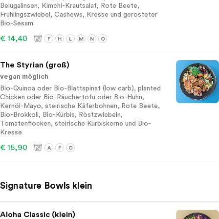
Belugalinsen, Kimchi-Krautsalat, Rote Beete,
Frühlingszwiebel, Cashews, Kresse und gerösteter
Bio-Sesam
€ 14,40
F
H
L
M
N
O
The Styrian (groß)
vegan möglich
Bio-Quinoa oder Bio-Blattspinat (low carb), planted
Chicken oder Bio-Räuchertofu oder Bio-Huhn,
Kernöl-Mayo, steirische Käferbohnen, Rote Beete,
Bio-Brokkoli, Bio-Kürbis, Röstzwiebeln,
Tomatenflocken, steirische Kürbiskerne und Bio-
Kresse
€ 15,90
A
F
O
Signature Bowls klein
Aloha Classic (klein)