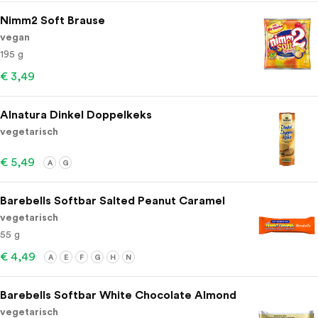
Nimm2 Soft Brause
vegan
195 g
€ 3,49
Alnatura Dinkel Doppelkeks
vegetarisch
€ 5,49
A
G
Barebells Softbar Salted Peanut Caramel
vegetarisch
55 g
€ 4,49
A
E
F
G
H
N
Barebells Softbar White Chocolate Almond
vegetarisch