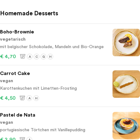
Homemade Desserts
Boho-Brownie
vegetarisch
mit belgischer Schokolade, Mandeln und Bio-Orange
€ 4,70
A
C
G
H
Carrot Cake
vegan
Karottenkuchen mit Limetten-Frosting
€ 4,50
A
H
Pastel de Nata
vegan
portugiesische Törtchen mit Vanillepudding
€ 2,90
A