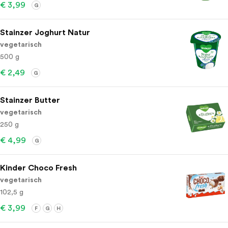
€ 3,99
G
Stainzer Joghurt Natur
vegetarisch
500 g
€ 2,49
G
Stainzer Butter
vegetarisch
250 g
€ 4,99
G
Kinder Choco Fresh
vegetarisch
102,5 g
€ 3,99
F
G
H