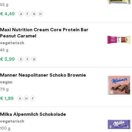
55 g
€ 4,49
A
F
G
H
Maxi Nutrition Cream Core Protein Bar
Peanut Caramel
vegetarisch
45 g
€ 3,99
E
F
G
Manner Neapolitaner Schoko Brownie
vegan
75 g
€ 1,89
A
H
F
Milka Alpenmilch Schokolade
vegetarisch
100 g