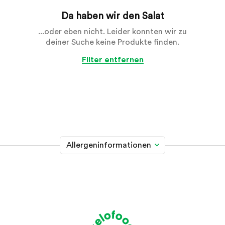
Da haben wir den Salat
...oder eben nicht. Leider konnten wir zu
deiner Suche keine Produkte finden.
Filter entfernen
Allergeninformationen
Glutenhaltiges Getreide
A
Weizen, Roggen, Gerste, Hafer, Dinkel, Kamut oder
Hybridstämme davon
Krebstiere
B