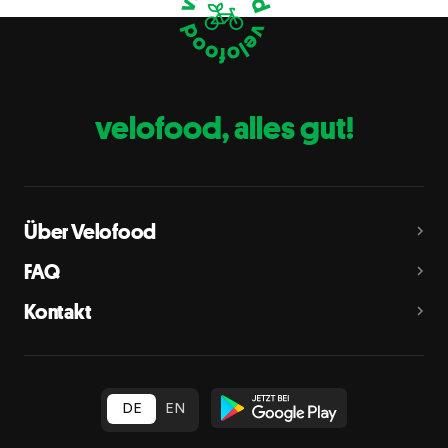
Eier
C
Fische
D
Erdnüsse
E
velofood, alles gut!
Milch
G
Schalenfrüchte
H
Mandeln, Haselnüsse, Walnüsse, Cashewnüsse, Pekannüsse,
Paranüsse, Pistazien, Macadamianüsse
Über Velofood
Sellerie
L
FAQ
Senf
M
Kontakt
Sesam
N
Schwefeldioxid und Sulfite
O
in Konzentration von mehr als 10 mg/kg oder 10 mg/l als
insgesamt vorhandenes Schwefeldioxid