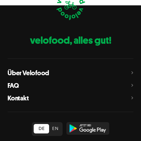
Eier
C
Fische
D
Erdnüsse
E
velofood, alles gut!
Milch
G
Schalenfrüchte
H
Mandeln, Haselnüsse, Walnüsse, Cashewnüsse, Pekannüsse,
Paranüsse, Pistazien, Macadamianüsse
Über Velofood
Sellerie
L
FAQ
Senf
M
Kontakt
Sesam
N
Schwefeldioxid und Sulfite
O
in Konzentration von mehr als 10 mg/kg oder 10 mg/l als
insgesamt vorhandenes Schwefeldioxid