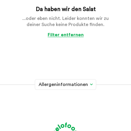
Da haben wir den Salat
...oder eben nicht. Leider konnten wir zu
deiner Suche keine Produkte finden.
Filter entfernen
Allergeninformationen
Glutenhaltiges Getreide
A
Weizen, Roggen, Gerste, Hafer, Dinkel, Kamut oder
Hybridstämme davon
Krebstiere
B