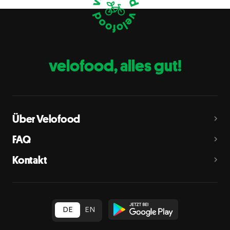
Eier
C
Fische
D
Erdnüsse
E
velofood, alles gut!
Milch
G
Schalenfrüchte
H
Mandeln, Haselnüsse, Walnüsse, Cashewnüsse, Pekannüsse,
Paranüsse, Pistazien, Macadamianüsse
Über Velofood
Sellerie
L
FAQ
Senf
M
Kontakt
Sesam
N
Schwefeldioxid und Sulfite
O
in Konzentration von mehr als 10 mg/kg oder 10 mg/l als
insgesamt vorhandenes Schwefeldioxid