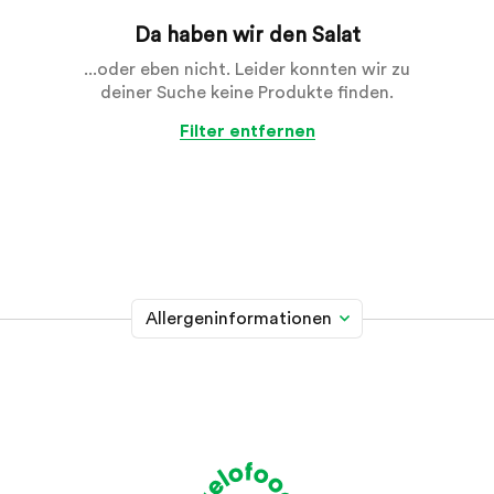
Da haben wir den Salat
...oder eben nicht. Leider konnten wir zu
deiner Suche keine Produkte finden.
Filter entfernen
Allergeninformationen
Glutenhaltiges Getreide
A
Weizen, Roggen, Gerste, Hafer, Dinkel, Kamut oder
Hybridstämme davon
Krebstiere
B