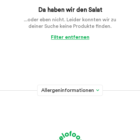
Da haben wir den Salat
...oder eben nicht. Leider konnten wir zu
deiner Suche keine Produkte finden.
Filter entfernen
Allergeninformationen
Glutenhaltiges Getreide
A
Weizen, Roggen, Gerste, Hafer, Dinkel, Kamut oder
Hybridstämme davon
Krebstiere
B