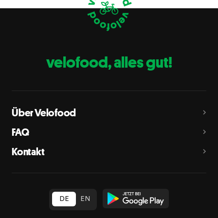
Eier
C
Fische
D
Erdnüsse
E
velofood, alles gut!
Milch
G
Schalenfrüchte
H
Mandeln, Haselnüsse, Walnüsse, Cashewnüsse, Pekannüsse,
Paranüsse, Pistazien, Macadamianüsse
Über Velofood
Sellerie
L
FAQ
Senf
M
Kontakt
Sesam
N
Schwefeldioxid und Sulfite
O
in Konzentration von mehr als 10 mg/kg oder 10 mg/l als
insgesamt vorhandenes Schwefeldioxid