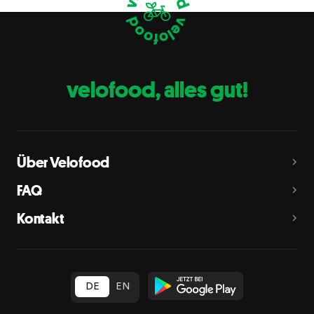
Eier
C
Fische
D
Erdnüsse
E
velofood, alles gut!
Milch
G
Schalenfrüchte
H
Mandeln, Haselnüsse, Walnüsse, Cashewnüsse, Pekannüsse,
Paranüsse, Pistazien, Macadamianüsse
Über Velofood
Sellerie
L
FAQ
Senf
M
Kontakt
Sesam
N
Schwefeldioxid und Sulfite
O
in Konzentration von mehr als 10 mg/kg oder 10 mg/l als
insgesamt vorhandenes Schwefeldioxid