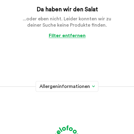
Da haben wir den Salat
...oder eben nicht. Leider konnten wir zu
deiner Suche keine Produkte finden.
Filter entfernen
Allergeninformationen
Glutenhaltiges Getreide
A
Weizen, Roggen, Gerste, Hafer, Dinkel, Kamut oder
Hybridstämme davon
Krebstiere
B