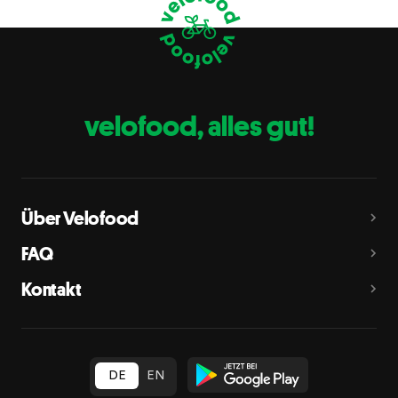
Eier
C
Fische
D
Erdnüsse
E
velofood, alles gut!
Milch
G
Schalenfrüchte
H
Mandeln, Haselnüsse, Walnüsse, Cashewnüsse, Pekannüsse,
Paranüsse, Pistazien, Macadamianüsse
Über Velofood
Sellerie
L
FAQ
Senf
M
Kontakt
Sesam
N
Schwefeldioxid und Sulfite
O
in Konzentration von mehr als 10 mg/kg oder 10 mg/l als
insgesamt vorhandenes Schwefeldioxid