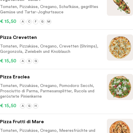
Tomaten, Pizzakäse, Oregano, Schafkäse, gegrilltes
Gemüse und Tartar-Joghurtsauce
€ 15,50
A
C
F
G
M
Pizza Crevetten
Tomaten, Pizzakäse, Oregano, Crevetten (Shrimps),
Gorgonzola, Zwiebeln und Knoblauch
€ 15,50
A
B
G
Pizza Eraclea
Tomaten, Pizzakäse, Oregano, Pomodoro Secchi,
Prosciutto di Parma, Parmesansplitter, Rucola und
geröstete Pinienkerne
€ 15,50
A
G
H
Pizza Frutti di Mare
Tomaten, Pizzakäse, Oregano, Meeresfrüchte und