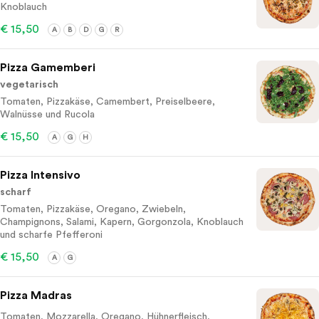
Knoblauch
€ 15,50
A
B
D
G
R
Pizza Gamemberi
vegetarisch
Tomaten, Pizzakäse, Camembert, Preiselbeere,
Walnüsse und Rucola
€ 15,50
A
G
H
Pizza Intensivo
scharf
Tomaten, Pizzakäse, Oregano, Zwiebeln,
Champignons, Salami, Kapern, Gorgonzola, Knoblauch
und scharfe Pfefferoni
€ 15,50
A
G
Pizza Madras
Tomaten, Mozzarella, Oregano, Hühnerfleisch,