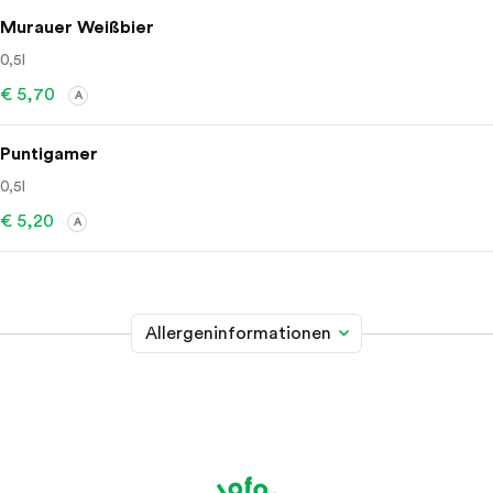
Murauer Weißbier
0,5l
€ 5,70
A
Puntigamer
0,5l
€ 5,20
A
Allergeninformationen
Glutenhaltiges Getreide
A
Weizen, Roggen, Gerste, Hafer, Dinkel, Kamut oder
Hybridstämme davon
Krebstiere
B