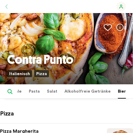
Contra Punto
Italienisch
Pizza
za Speciale
Pasta
Salat
Alkoholfreie Getränke
Bier
Pizza
Pizza Margherita