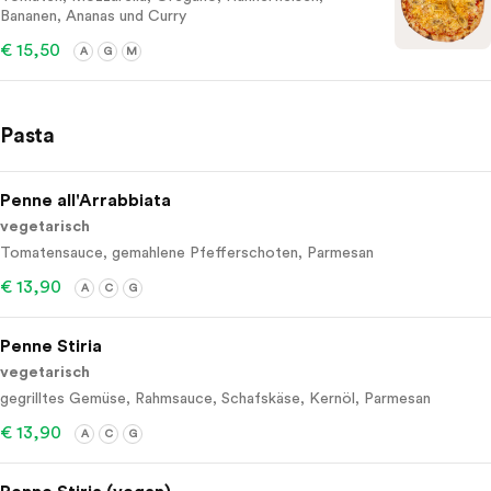
Bananen, Ananas und Curry
€ 15,50
A
G
M
Pasta
Penne all'Arrabbiata
vegetarisch
Tomatensauce, gemahlene Pfefferschoten, Parmesan
€ 13,90
A
C
G
Penne Stiria
vegetarisch
gegrilltes Gemüse, Rahmsauce, Schafskäse, Kernöl, Parmesan
€ 13,90
A
C
G