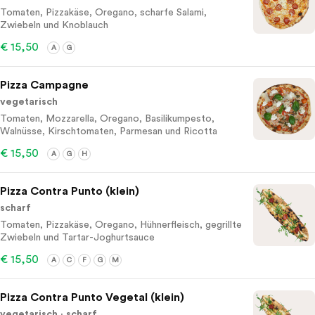
Tomaten, Pizzakäse, Oregano, scharfe Salami,
Zwiebeln und Knoblauch
€ 15,50
A
G
Pizza Campagne
vegetarisch
Tomaten, Mozzarella, Oregano, Basilikumpesto,
Walnüsse, Kirschtomaten, Parmesan und Ricotta
€ 15,50
A
G
H
Pizza Contra Punto (klein)
scharf
Tomaten, Pizzakäse, Oregano, Hühnerfleisch, gegrillte
Zwiebeln und Tartar-Joghurtsauce
€ 15,50
A
C
F
G
M
Pizza Contra Punto Vegetal (klein)
vegetarisch
scharf