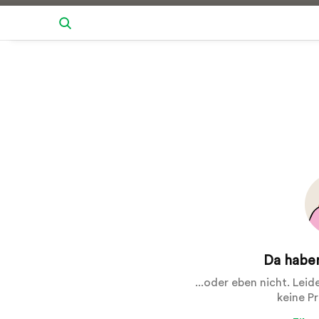
Da haben
...oder eben nicht. Lei
keine P