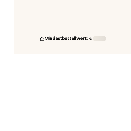
Mindestbestellwert:
€
16,00
ut!