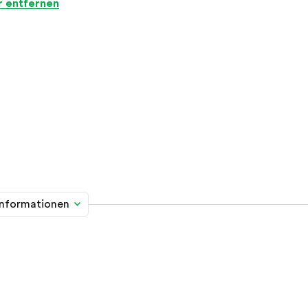
er entfernen
informationen
me davon