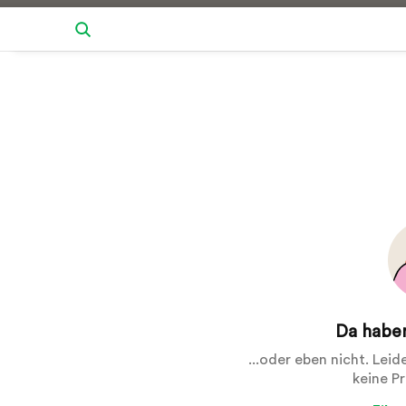
Da haben
...oder eben nicht. Lei
keine P