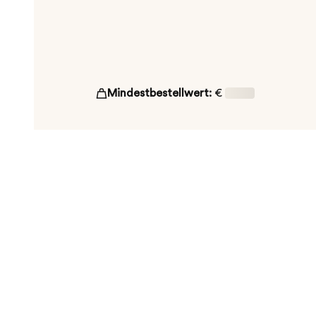
Mindestbestellwert:
€
16,00
ut!