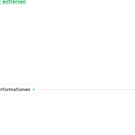
er entfernen
informationen
me davon