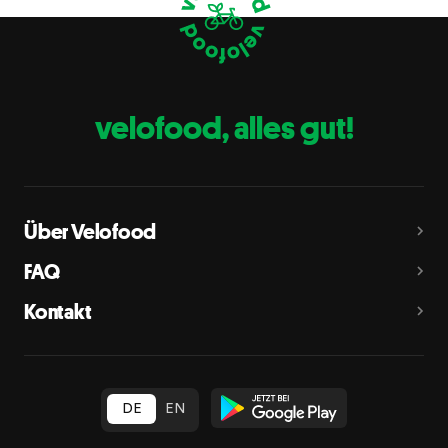
Eier
C
Fische
D
Erdnüsse
E
velofood, alles gut!
Milch
G
Schalenfrüchte
H
Mandeln, Haselnüsse, Walnüsse, Cashewnüsse, Pekannüsse,
Paranüsse, Pistazien, Macadamianüsse
Über Velofood
Sellerie
L
FAQ
Senf
M
Kontakt
Sesam
N
Schwefeldioxid und Sulfite
O
in Konzentration von mehr als 10 mg/kg oder 10 mg/l als
insgesamt vorhandenes Schwefeldioxid