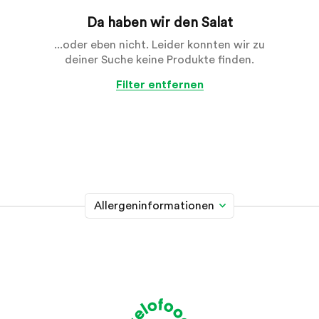
Da haben wir den Salat
...oder eben nicht. Leider konnten wir zu
deiner Suche keine Produkte finden.
Filter entfernen
Allergeninformationen
Glutenhaltiges Getreide
A
Weizen, Roggen, Gerste, Hafer, Dinkel, Kamut oder
Hybridstämme davon
Krebstiere
B