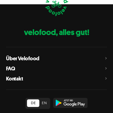
Eier
C
Fische
D
Erdnüsse
E
velofood, alles gut!
Milch
G
Schalenfrüchte
H
Mandeln, Haselnüsse, Walnüsse, Cashewnüsse, Pekannüsse,
Paranüsse, Pistazien, Macadamianüsse
Über Velofood
Sellerie
L
FAQ
Senf
M
Kontakt
Sesam
N
Schwefeldioxid und Sulfite
O
in Konzentration von mehr als 10 mg/kg oder 10 mg/l als
insgesamt vorhandenes Schwefeldioxid