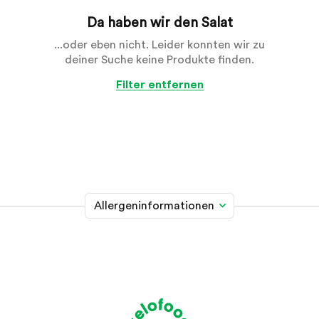
Da haben wir den Salat
...oder eben nicht. Leider konnten wir zu
deiner Suche keine Produkte finden.
Filter entfernen
Allergeninformationen
Glutenhaltiges Getreide
A
Weizen, Roggen, Gerste, Hafer, Dinkel, Kamut oder
Hybridstämme davon
Krebstiere
B