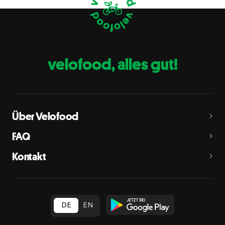
Eier
C
Fische
D
Erdnüsse
E
velofood, alles gut!
Milch
G
Schalenfrüchte
H
Mandeln, Haselnüsse, Walnüsse, Cashewnüsse, Pekannüsse,
Paranüsse, Pistazien, Macadamianüsse
Über Velofood
Sellerie
L
FAQ
Senf
M
Kontakt
Sesam
N
Schwefeldioxid und Sulfite
O
in Konzentration von mehr als 10 mg/kg oder 10 mg/l als
insgesamt vorhandenes Schwefeldioxid