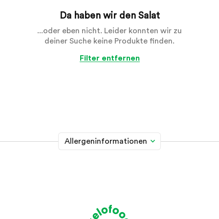
Da haben wir den Salat
...oder eben nicht. Leider konnten wir zu
deiner Suche keine Produkte finden.
Filter entfernen
Allergeninformationen
Glutenhaltiges Getreide
A
Weizen, Roggen, Gerste, Hafer, Dinkel, Kamut oder
Hybridstämme davon
Krebstiere
B