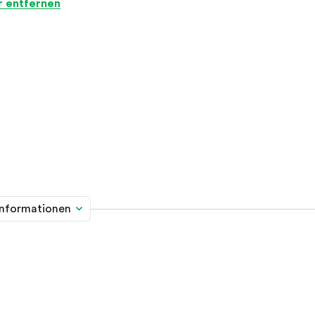
er entfernen
informationen
me davon