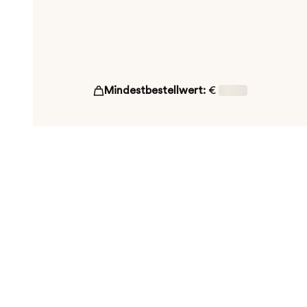
Mindestbestellwert:
€
16,00
ut!