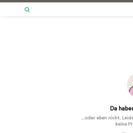
Da haben
...oder eben nicht. Lei
keine P