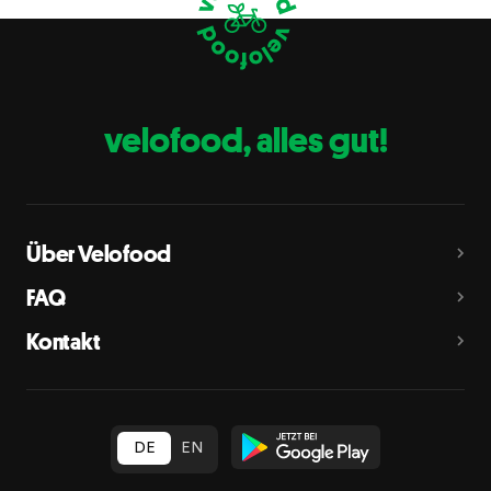
Eier
C
Fische
D
Erdnüsse
E
velofood, alles gut!
Milch
G
Schalenfrüchte
H
Mandeln, Haselnüsse, Walnüsse, Cashewnüsse, Pekannüsse,
Paranüsse, Pistazien, Macadamianüsse
Über Velofood
Sellerie
L
FAQ
Senf
M
Kontakt
Sesam
N
Schwefeldioxid und Sulfite
O
in Konzentration von mehr als 10 mg/kg oder 10 mg/l als
insgesamt vorhandenes Schwefeldioxid