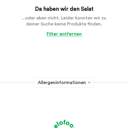
Da haben wir den Salat
...oder eben nicht. Leider konnten wir zu
deiner Suche keine Produkte finden.
Filter entfernen
Allergeninformationen
Glutenhaltiges Getreide
A
Weizen, Roggen, Gerste, Hafer, Dinkel, Kamut oder
Hybridstämme davon
Krebstiere
B