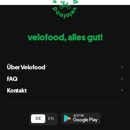
Eier
C
Fische
D
Erdnüsse
E
velofood, alles gut!
Milch
G
Schalenfrüchte
H
Mandeln, Haselnüsse, Walnüsse, Cashewnüsse, Pekannüsse,
Paranüsse, Pistazien, Macadamianüsse
Über Velofood
Sellerie
L
FAQ
Senf
M
Kontakt
Sesam
N
Schwefeldioxid und Sulfite
O
in Konzentration von mehr als 10 mg/kg oder 10 mg/l als
insgesamt vorhandenes Schwefeldioxid