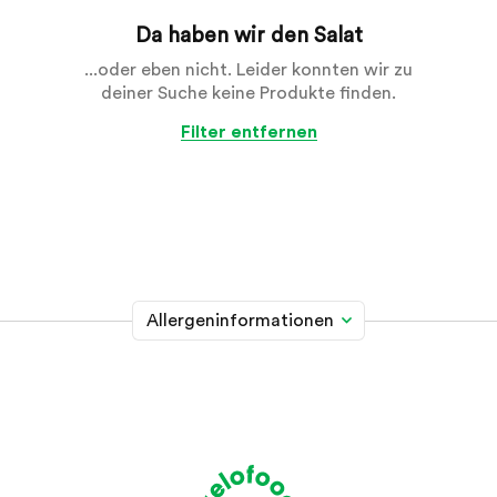
Da haben wir den Salat
...oder eben nicht. Leider konnten wir zu
deiner Suche keine Produkte finden.
Filter entfernen
Allergeninformationen
Glutenhaltiges Getreide
A
Weizen, Roggen, Gerste, Hafer, Dinkel, Kamut oder
Hybridstämme davon
Krebstiere
B