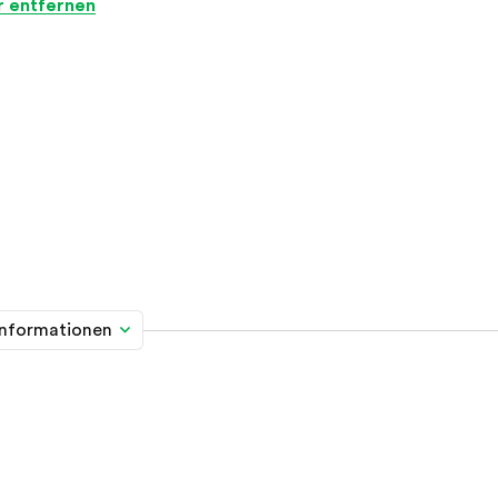
er entfernen
informationen
me davon