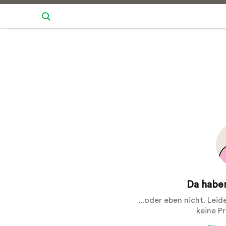
Da haben
...oder eben nicht. Lei
keine P