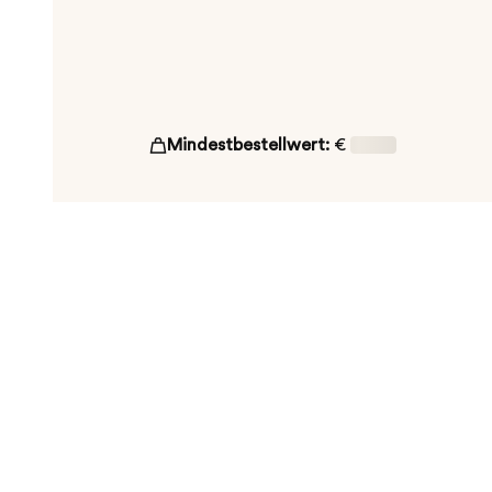
Mindestbestellwert:
€
16,00
ut!