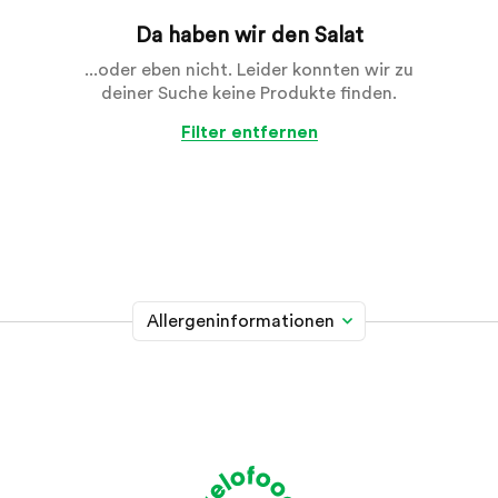
Da haben wir den Salat
...oder eben nicht. Leider konnten wir zu
deiner Suche keine Produkte finden.
Filter entfernen
Allergeninformationen
Glutenhaltiges Getreide
A
Weizen, Roggen, Gerste, Hafer, Dinkel, Kamut oder
Hybridstämme davon
Krebstiere
B