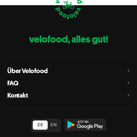
Eier
C
Fische
D
Erdnüsse
E
velofood, alles gut!
Milch
G
Schalenfrüchte
H
Mandeln, Haselnüsse, Walnüsse, Cashewnüsse, Pekannüsse,
Paranüsse, Pistazien, Macadamianüsse
Über Velofood
Sellerie
L
FAQ
Senf
M
Kontakt
Sesam
N
Schwefeldioxid und Sulfite
O
in Konzentration von mehr als 10 mg/kg oder 10 mg/l als
insgesamt vorhandenes Schwefeldioxid