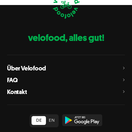
Eier
C
Fische
D
Erdnüsse
E
velofood, alles gut!
Milch
G
Schalenfrüchte
H
Mandeln, Haselnüsse, Walnüsse, Cashewnüsse, Pekannüsse,
Paranüsse, Pistazien, Macadamianüsse
Über Velofood
Sellerie
L
FAQ
Senf
M
Kontakt
Sesam
N
Schwefeldioxid und Sulfite
O
in Konzentration von mehr als 10 mg/kg oder 10 mg/l als
insgesamt vorhandenes Schwefeldioxid