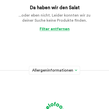
Da haben wir den Salat
...oder eben nicht. Leider konnten wir zu
deiner Suche keine Produkte finden.
Filter entfernen
Allergeninformationen
Glutenhaltiges Getreide
A
Weizen, Roggen, Gerste, Hafer, Dinkel, Kamut oder
Hybridstämme davon
Krebstiere
B