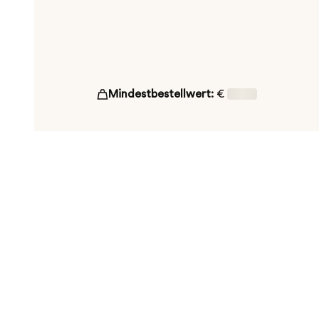
Mindestbestellwert:
€
16,00
ut!