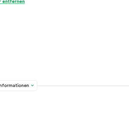
er entfernen
informationen
me davon