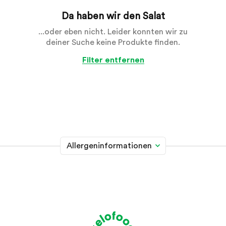
Da haben wir den Salat
...oder eben nicht. Leider konnten wir zu
deiner Suche keine Produkte finden.
Filter entfernen
Allergeninformationen
Glutenhaltiges Getreide
A
Weizen, Roggen, Gerste, Hafer, Dinkel, Kamut oder
Hybridstämme davon
Krebstiere
B