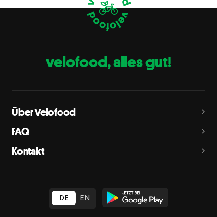
Eier
C
Fische
D
Erdnüsse
E
velofood, alles gut!
Milch
G
Schalenfrüchte
H
Mandeln, Haselnüsse, Walnüsse, Cashewnüsse, Pekannüsse,
Paranüsse, Pistazien, Macadamianüsse
Über Velofood
Sellerie
L
FAQ
Senf
M
Kontakt
Sesam
N
Schwefeldioxid und Sulfite
O
in Konzentration von mehr als 10 mg/kg oder 10 mg/l als
insgesamt vorhandenes Schwefeldioxid