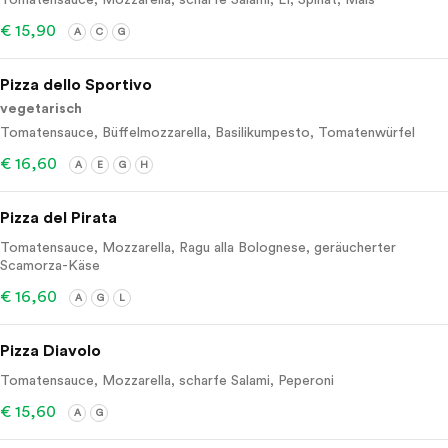
Tomatensauce, Mozzarella, scharfe Salami, Ei, Spinat, Mais
€ 15,90
A
C
G
Pizza dello Sportivo
vegetarisch
Tomatensauce, Büffelmozzarella, Basilikumpesto, Tomatenwürfel
€ 16,60
A
E
G
H
Pizza del Pirata
Tomatensauce, Mozzarella, Ragu alla Bolognese, geräucherter
Scamorza-Käse
€ 16,60
A
G
L
Pizza Diavolo
Tomatensauce, Mozzarella, scharfe Salami, Peperoni
€ 15,60
A
G