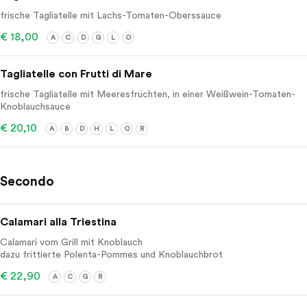
frische Tagliatelle mit Lachs-Tomaten-Oberssauce
€ 18,00
A
C
D
G
L
O
Tagliatelle con Frutti di Mare
frische Tagliatelle mit Meeresfrüchten, in einer Weißwein-Tomaten-
Knoblauchsauce
€ 20,10
A
B
D
H
L
O
R
Secondo
Calamari alla Triestina
Calamari vom Grill mit Knoblauch
dazu frittierte Polenta-Pommes und Knoblauchbrot
€ 22,90
A
C
G
R