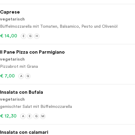
Caprese
vegetarisch
Büffelmozzarella mit Tomaten, Balsamico, Pesto und Olivenöl
€ 14,00
E
G
H
Il Pane Pizza con Parmigiano
vegetarisch
Pizzabrot mit Grana
€ 7,00
A
G
Insalata con Bufala
vegetarisch
gemischter Salat mit Büffelmozzarella
€ 12,30
A
E
G
M
Insalata con calamari