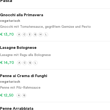
Pasta
Gnocchi alla Primavera
vegetarisch
Gnocchi mit Tomatensauce, gegrilltem Gemüse und Pesto
€ 13,70
A
C
E
G
H
L
Lasagne Bolognese
Lasagne mit Ragu alla Bolognese
€ 14,70
A
C
G
L
Penne ai Crema di Funghi
vegetarisch
Penne mit Pilz-Rahmsauce
€ 12,50
A
G
Penne Arrabbiata