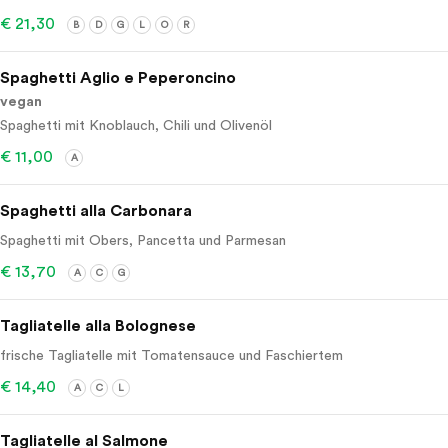
€ 21,30
B
D
G
L
O
R
Spaghetti Aglio e Peperoncino
vegan
Spaghetti mit Knoblauch, Chili und Olivenöl
€ 11,00
A
Spaghetti alla Carbonara
Spaghetti mit Obers, Pancetta und Parmesan
€ 13,70
A
C
G
Tagliatelle alla Bolognese
frische Tagliatelle mit Tomatensauce und Faschiertem
€ 14,40
A
C
L
Tagliatelle al Salmone