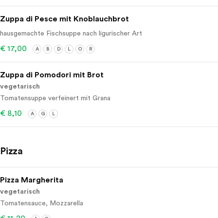
Zuppa di Pesce mit Knoblauchbrot
hausgemachte Fischsuppe nach ligurischer Art
€ 17,00
A
B
D
L
O
R
Zuppa di Pomodori mit Brot
vegetarisch
Tomatensuppe verfeinert mit Grana
€ 8,10
A
G
L
Pizza
Pizza Margherita
vegetarisch
Tomatensauce, Mozzarella