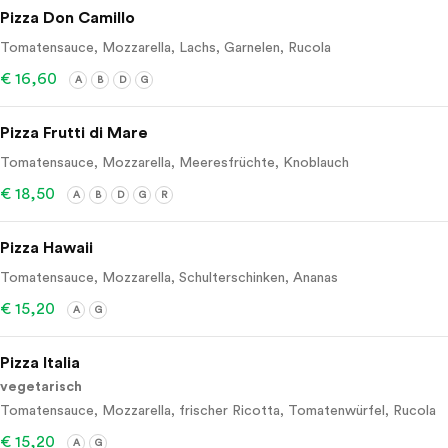
Pizza Don Camillo
Tomatensauce, Mozzarella, Lachs, Garnelen, Rucola
€ 16,60
A
B
D
G
Pizza Frutti di Mare
Tomatensauce, Mozzarella, Meeresfrüchte, Knoblauch
€ 18,50
A
B
D
G
R
Pizza Hawaii
Tomatensauce, Mozzarella, Schulterschinken, Ananas
€ 15,20
A
G
Pizza Italia
vegetarisch
Tomatensauce, Mozzarella, frischer Ricotta, Tomatenwürfel, Rucola
€ 15,20
A
G