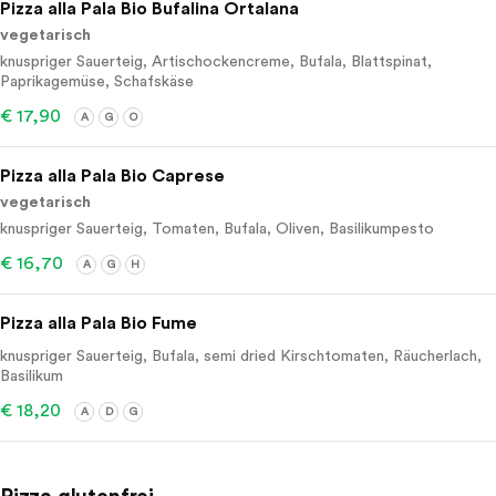
Pizza alla Pala Bio Bufalina Ortalana
vegetarisch
knuspriger Sauerteig, Artischockencreme, Bufala, Blattspinat,
Paprikagemüse, Schafskäse
€ 17,90
A
G
O
Pizza alla Pala Bio Caprese
vegetarisch
knuspriger Sauerteig, Tomaten, Bufala, Oliven, Basilikumpesto
€ 16,70
A
G
H
Pizza alla Pala Bio Fume
knuspriger Sauerteig, Bufala, semi dried Kirschtomaten, Räucherlach,
Basilikum
€ 18,20
A
D
G