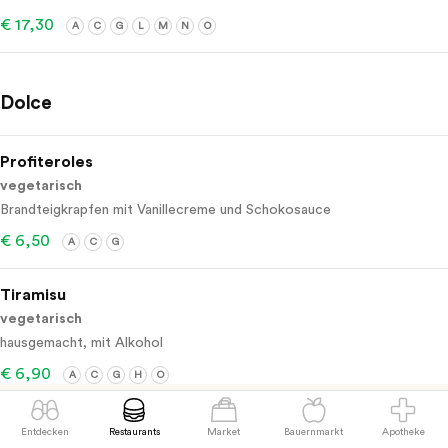
€ 17,30
A
C
G
L
M
N
O
Dolce
Profiteroles
vegetarisch
Brandteigkrapfen mit Vanillecreme und Schokosauce
€ 6,50
A
C
G
Tiramisu
vegetarisch
hausgemacht, mit Alkohol
€ 6,90
A
C
G
H
O
Entdecken
Restaurants
Market
Bauernmarkt
Apotheke