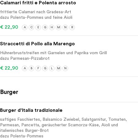
Calamari fritti e Polenta arrosto
frittierte Calamari nach Gradesa-Art
dazu Polenta-Pommes und feine Aioli
€ 22,90
A
C
E
G
H
M
N
R
Straccetti di Pollo alla Marengo
Hühnerbruststreifen mit Garnelen und Paprika vom Grill
dazu Parmesan-Pizzabrot
€ 22,90
A
B
F
G
L
M
N
Burger
Burger d'Italia tradizionale
saftiges Faschiertes, Balsamico Zwiebel, Salatgarnitur, Tomaten,
Parmesan, Pancetta, geräucherter Scamorza-Käse, Aioli und
italienisches Burger-Brot
dazu Polenta-Pommes