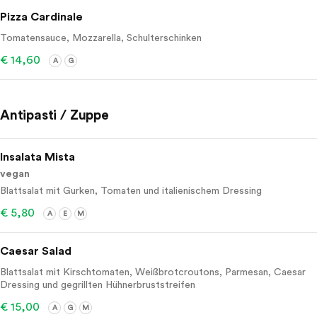
Pizza Cardinale
Tomatensauce, Mozzarella, Schulterschinken
€ 14,60
A
G
Antipasti / Zuppe
Insalata Mista
vegan
Blattsalat mit Gurken, Tomaten und italienischem Dressing
€ 5,80
A
E
M
Caesar Salad
Blattsalat mit Kirschtomaten, Weißbrotcroutons, Parmesan, Caesar
Dressing und gegrillten Hühnerbruststreifen
€ 15,00
A
G
M