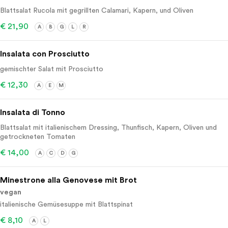
Blattsalat Rucola mit gegrillten Calamari, Kapern, und Oliven
€ 21,90
A
B
G
L
R
Insalata con Prosciutto
gemischter Salat mit Prosciutto
€ 12,30
A
E
M
Insalata di Tonno
Blattsalat mit italienischem Dressing, Thunfisch, Kapern, Oliven und
getrockneten Tomaten
€ 14,00
A
C
D
G
Minestrone alla Genovese mit Brot
vegan
italienische Gemüsesuppe mit Blattspinat
€ 8,10
A
L