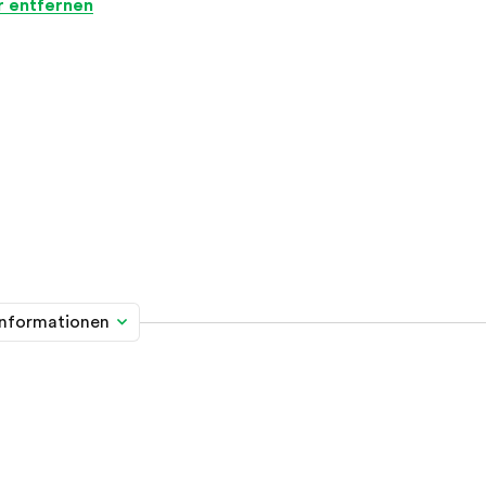
er entfernen
informationen
me davon