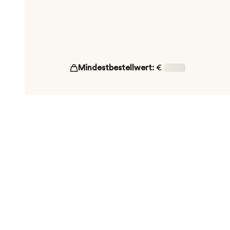
Mindestbestellwert:
€
16,00
ut!