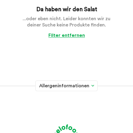
Da haben wir den Salat
...oder eben nicht. Leider konnten wir zu
deiner Suche keine Produkte finden.
Filter entfernen
Allergeninformationen
Glutenhaltiges Getreide
A
Weizen, Roggen, Gerste, Hafer, Dinkel, Kamut oder
Hybridstämme davon
Krebstiere
B