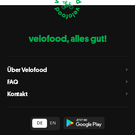
Eier
C
Fische
D
Erdnüsse
E
velofood, alles gut!
Milch
G
Schalenfrüchte
H
Mandeln, Haselnüsse, Walnüsse, Cashewnüsse, Pekannüsse,
Paranüsse, Pistazien, Macadamianüsse
Über Velofood
Sellerie
L
FAQ
Senf
M
Kontakt
Sesam
N
Schwefeldioxid und Sulfite
O
in Konzentration von mehr als 10 mg/kg oder 10 mg/l als
insgesamt vorhandenes Schwefeldioxid