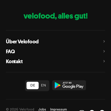
Erdnüsse
E
velofood, alles gut!
Milch
G
Schalenfrüchte
H
Mandeln, Haselnüsse, Walnüsse, Cashewnüsse, Pekannüsse,
Paranüsse, Pistazien, Macadamianüsse
Über Velofood
Sellerie
L
FAQ
Senf
M
Kontakt
Sesam
N
Schwefeldioxid und Sulfite
O
in Konzentration von mehr als 10 mg/kg oder 10 mg/l als
insgesamt vorhandenes Schwefeldioxid
Lupinen
P
Weichtiere
R
© 2026 Velofood
Jobs
Impressum