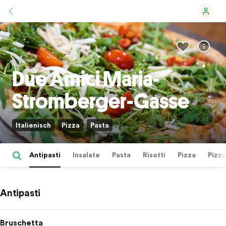
Due Amici Maria-
Stromberger-Gasse
Italienisch
Pizza
Pasta
Antipasti
Insalate
Pasta
Risotti
Pizza
Pizz
Antipasti
Bruschetta