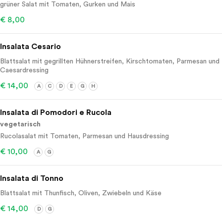
grüner Salat mit Tomaten, Gurken und Mais
€ 8,00
Insalata Cesario
Blattsalat mit gegrillten Hühnerstreifen, Kirschtomaten, Parmesan und
Caesardressing
€ 14,00
A
C
D
E
G
H
Insalata di Pomodori e Rucola
vegetarisch
Rucolasalat mit Tomaten, Parmesan und Hausdressing
€ 10,00
A
G
Insalata di Tonno
Blattsalat mit Thunfisch, Oliven, Zwiebeln und Käse
€ 14,00
D
G