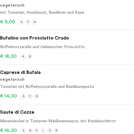
vegetarisch
mit Tomaten, Knoblauch, Basilikum und Käse
€ 9,00
A
C
G
Bufalino con Prosciutto Crudo
Büffelmozzarella und italienischer Prosciutto
€ 18,00
A
G
Caprese di Bufala
vegetarisch
Tomaten mit Büffelmozzarella und Basilikumpesto
€ 14,00
A
C
G
Saute di Cozze
Miesmuschel in Tomaten-Weißweinsauce, mit Knoblauchbrot
€ 16,00
A
G
H
L
O
R