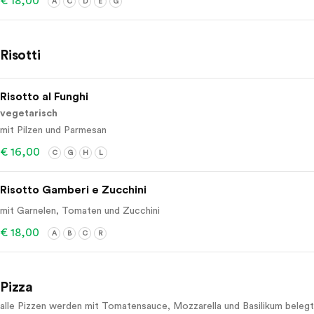
€ 18,00
A
C
D
E
G
Risotti
Risotto al Funghi
vegetarisch
mit Pilzen und Parmesan
€ 16,00
C
G
H
L
Risotto Gamberi e Zucchini
mit Garnelen, Tomaten und Zucchini
€ 18,00
A
B
C
R
Pizza
alle Pizzen werden mit Tomatensauce, Mozzarella und Basilikum belegt