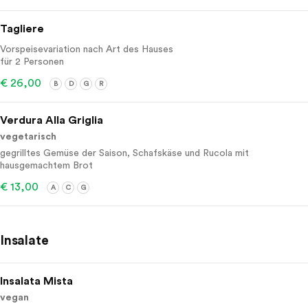
Tagliere
Vorspeisevariation nach Art des Hauses
für 2 Personen
€ 26,00
B
D
G
R
Verdura Alla Griglia
vegetarisch
gegrilltes Gemüse der Saison, Schafskäse und Rucola mit
hausgemachtem Brot
€ 13,00
A
C
G
Insalate
Insalata Mista
vegan