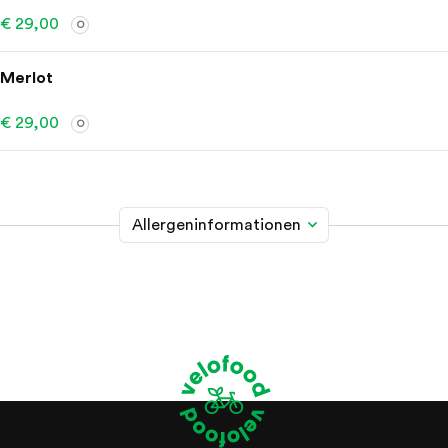
€ 29,00
O
Merlot
€ 29,00
O
Allergeninformationen
Glutenhaltiges Getreide
A
Weizen, Roggen, Gerste, Hafer, Dinkel, Kamut oder
Hybridstämme davon
Krebstiere
B
Eier
C
Fische
D