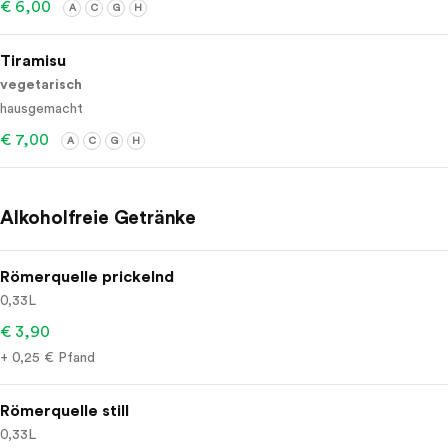
€ 6,00
A
C
G
H
Tiramisu
vegetarisch
hausgemacht
€ 7,00
A
C
G
H
Alkoholfreie Getränke
Römerquelle prickelnd
0,33L
€ 3,90
+ 0,25 € Pfand
Römerquelle still
0,33L