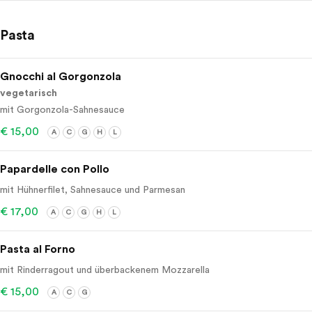
Pasta
Gnocchi al Gorgonzola
vegetarisch
mit Gorgonzola-Sahnesauce
€ 15,00
A
C
G
H
L
Papardelle con Pollo
mit Hühnerfilet, Sahnesauce und Parmesan
€ 17,00
A
C
G
H
L
Pasta al Forno
mit Rinderragout und überbackenem Mozzarella
€ 15,00
A
C
G