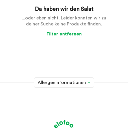
Da haben wir den Salat
...oder eben nicht. Leider konnten wir zu
deiner Suche keine Produkte finden.
Filter entfernen
Allergeninformationen
Glutenhaltiges Getreide
A
Weizen, Roggen, Gerste, Hafer, Dinkel, Kamut oder
Hybridstämme davon
Krebstiere
B