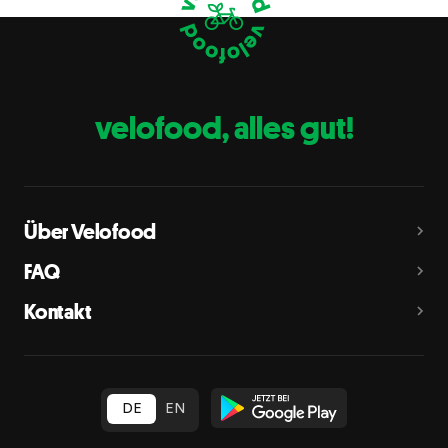
Eier
C
Fische
D
Erdnüsse
E
velofood, alles gut!
Milch
G
Schalenfrüchte
H
Mandeln, Haselnüsse, Walnüsse, Cashewnüsse, Pekannüsse,
Paranüsse, Pistazien, Macadamianüsse
Über Velofood
Sellerie
L
FAQ
Senf
M
Kontakt
Sesam
N
Schwefeldioxid und Sulfite
O
in Konzentration von mehr als 10 mg/kg oder 10 mg/l als
insgesamt vorhandenes Schwefeldioxid