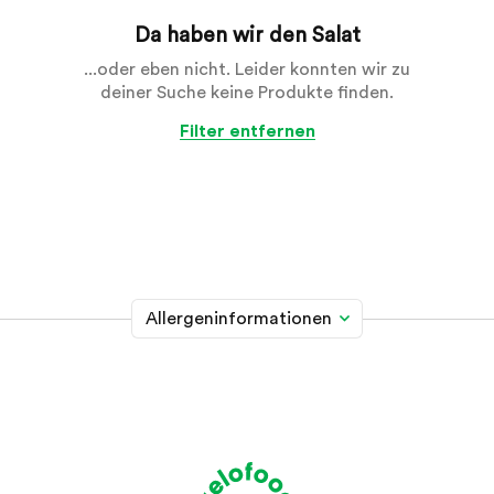
Da haben wir den Salat
...oder eben nicht. Leider konnten wir zu
deiner Suche keine Produkte finden.
Filter entfernen
Allergeninformationen
Glutenhaltiges Getreide
A
Weizen, Roggen, Gerste, Hafer, Dinkel, Kamut oder
Hybridstämme davon
Krebstiere
B