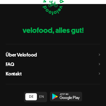
Eier
C
Fische
D
Erdnüsse
E
velofood, alles gut!
Milch
G
Schalenfrüchte
H
Mandeln, Haselnüsse, Walnüsse, Cashewnüsse, Pekannüsse,
Paranüsse, Pistazien, Macadamianüsse
Über Velofood
Sellerie
L
FAQ
Senf
M
Kontakt
Sesam
N
Schwefeldioxid und Sulfite
O
in Konzentration von mehr als 10 mg/kg oder 10 mg/l als
insgesamt vorhandenes Schwefeldioxid