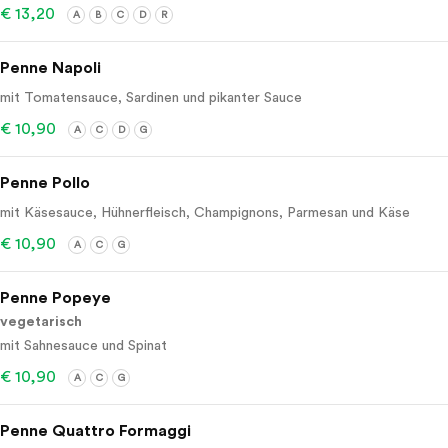
€ 13,20
A
B
C
D
R
Penne Napoli
mit Tomatensauce, Sardinen und pikanter Sauce
€ 10,90
A
C
D
G
Penne Pollo
mit Käsesauce, Hühnerfleisch, Champignons, Parmesan und Käse
€ 10,90
A
C
G
Penne Popeye
vegetarisch
mit Sahnesauce und Spinat
€ 10,90
A
C
G
Penne Quattro Formaggi