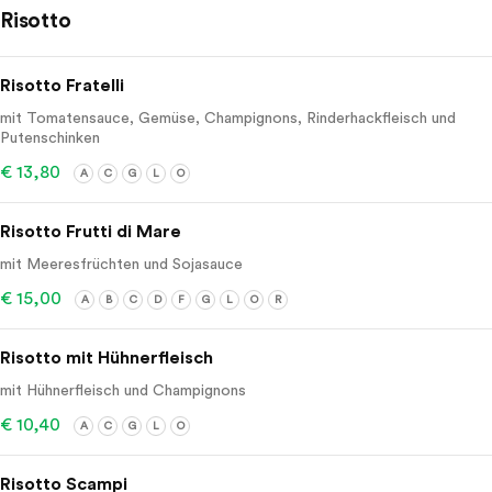
Risotto
Risotto Fratelli
mit Tomatensauce, Gemüse, Champignons, Rinderhackfleisch und
Putenschinken
€ 13,80
A
C
G
L
O
Risotto Frutti di Mare
mit Meeresfrüchten und Sojasauce
€ 15,00
A
B
C
D
F
G
L
O
R
Risotto mit Hühnerfleisch
mit Hühnerfleisch und Champignons
€ 10,40
A
C
G
L
O
Risotto Scampi