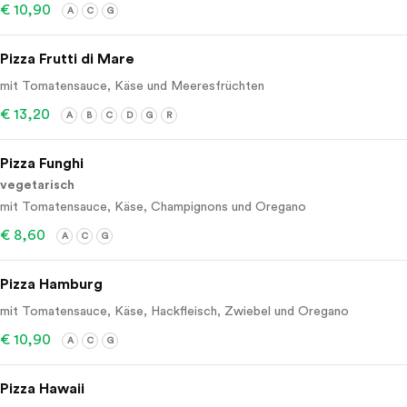
€ 10,90
A
C
G
Pizza Frutti di Mare
mit Tomatensauce, Käse und Meeresfrüchten
€ 13,20
A
B
C
D
G
R
Pizza Funghi
vegetarisch
mit Tomatensauce, Käse, Champignons und Oregano
€ 8,60
A
C
G
Pizza Hamburg
mit Tomatensauce, Käse, Hackfleisch, Zwiebel und Oregano
€ 10,90
A
C
G
Pizza Hawaii