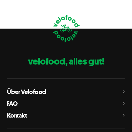
Weizen, Roggen, Gerste, Hafer, Dinkel, Kamut oder
Hybridstämme davon
Krebstiere
B
Eier
C
Fische
D
Erdnüsse
E
velofood, alles gut!
Milch
G
Schalenfrüchte
H
Mandeln, Haselnüsse, Walnüsse, Cashewnüsse, Pekannüsse,
Paranüsse, Pistazien, Macadamianüsse
Über Velofood
Sellerie
L
FAQ
Senf
M
Kontakt
Sesam
N