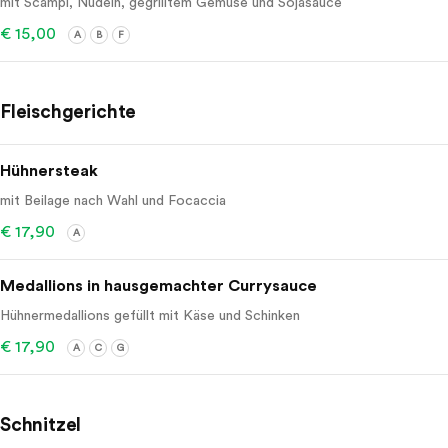
mit Scampi, Nudeln, gegrilltem Gemüse und Sojasauce
€ 15,00
A
B
F
Fleischgerichte
Hühnersteak
mit Beilage nach Wahl und Focaccia
€ 17,90
A
Medallions in hausgemachter Currysauce
Hühnermedallions gefüllt mit Käse und Schinken
€ 17,90
A
C
G
Schnitzel