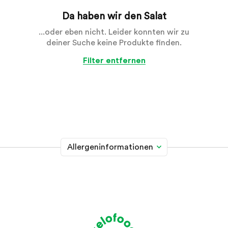
Da haben wir den Salat
...oder eben nicht. Leider konnten wir zu
deiner Suche keine Produkte finden.
Filter entfernen
Allergeninformationen
Glutenhaltiges Getreide
A
Weizen, Roggen, Gerste, Hafer, Dinkel, Kamut oder
Hybridstämme davon
Krebstiere
B