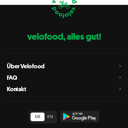
Eier
C
Fische
D
Erdnüsse
E
velofood, alles gut!
Milch
G
Schalenfrüchte
H
Mandeln, Haselnüsse, Walnüsse, Cashewnüsse, Pekannüsse,
Paranüsse, Pistazien, Macadamianüsse
Über Velofood
Sellerie
L
FAQ
Senf
M
Kontakt
Sesam
N
Schwefeldioxid und Sulfite
O
in Konzentration von mehr als 10 mg/kg oder 10 mg/l als
insgesamt vorhandenes Schwefeldioxid