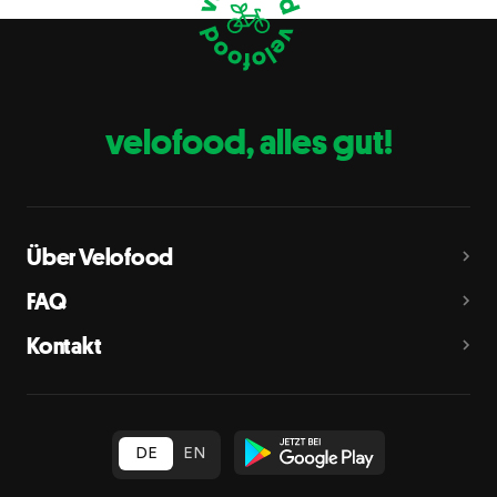
Eier
C
Fische
D
Erdnüsse
E
velofood, alles gut!
Milch
G
Schalenfrüchte
H
Mandeln, Haselnüsse, Walnüsse, Cashewnüsse, Pekannüsse,
Paranüsse, Pistazien, Macadamianüsse
Über Velofood
Sellerie
L
FAQ
Senf
M
Kontakt
Sesam
N
Schwefeldioxid und Sulfite
O
in Konzentration von mehr als 10 mg/kg oder 10 mg/l als
insgesamt vorhandenes Schwefeldioxid