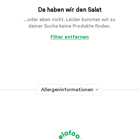
Da haben wir den Salat
...oder eben nicht. Leider konnten wir zu
deiner Suche keine Produkte finden.
Filter entfernen
Allergeninformationen
Glutenhaltiges Getreide
A
Weizen, Roggen, Gerste, Hafer, Dinkel, Kamut oder
Hybridstämme davon
Krebstiere
B