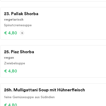
23. Pallak Shorba
vegetarisch
Spinatcremesuppe
€ 4,80
G
25. Piaz Shorba
vegan
Zwiebelsuppe
€ 4,80
26h. Mulligattani Soup mit Hühnerfleisch
feine Gemüsesuppe aus Südindien
€ 4,80