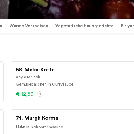
en
Warme Vorspeisen
Vegetarische Hauptgerichte
Biriyan
58. Malai-Kofta
vegetarisch
Gemüsebällchen in Currysauce
€ 12,50
G
71. Murgh Korma
Huhn in Kokosrahmsauce