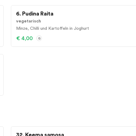
6. Pudina Raita
vegetarisch
Minze, Chilli und Kartoffeln in Joghurt
€ 4,00
G
32. Keema samosa