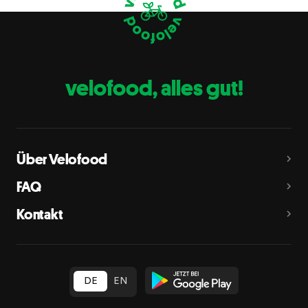
Eier
C
Fische
D
Erdnüsse
E
velofood, alles gut!
Milch
G
Schalenfrüchte
H
Mandeln, Haselnüsse, Walnüsse, Cashewnüsse, Pekannüsse,
Paranüsse, Pistazien, Macadamianüsse
Über Velofood
Sellerie
L
FAQ
Senf
M
Kontakt
Sesam
N
Schwefeldioxid und Sulfite
O
in Konzentration von mehr als 10 mg/kg oder 10 mg/l als
insgesamt vorhandenes Schwefeldioxid