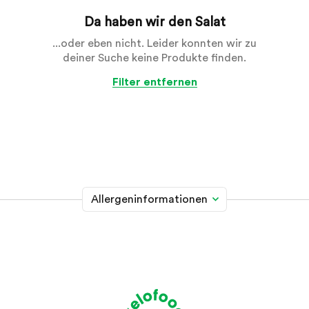
Da haben wir den Salat
...oder eben nicht. Leider konnten wir zu
deiner Suche keine Produkte finden.
Filter entfernen
Allergeninformationen
Glutenhaltiges Getreide
A
Weizen, Roggen, Gerste, Hafer, Dinkel, Kamut oder
Hybridstämme davon
Krebstiere
B