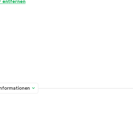
er entfernen
informationen
me davon