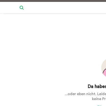
Da haben
...oder eben nicht. Lei
keine P