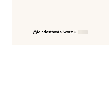
Mindestbestellwert:
€
16,00
ut!