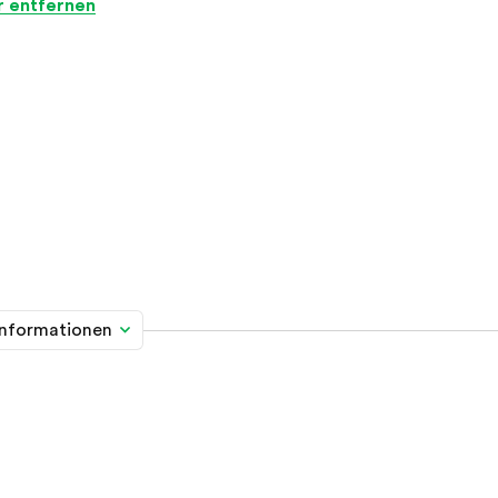
er entfernen
informationen
me davon