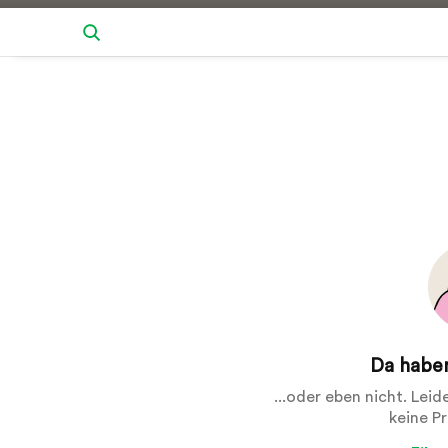
Da haben
...oder eben nicht. Lei
keine P