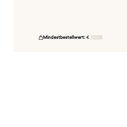
Mindestbestellwert:
€
16,00
ut!