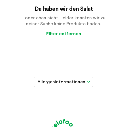
Da haben wir den Salat
...oder eben nicht. Leider konnten wir zu
deiner Suche keine Produkte finden.
Filter entfernen
Allergeninformationen
Glutenhaltiges Getreide
A
Weizen, Roggen, Gerste, Hafer, Dinkel, Kamut oder
Hybridstämme davon
Krebstiere
B