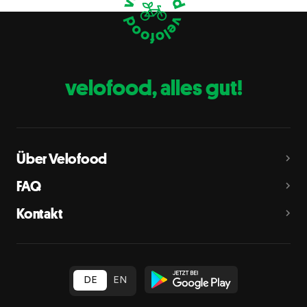
Eier
C
Fische
D
Erdnüsse
E
velofood, alles gut!
Milch
G
Schalenfrüchte
H
Mandeln, Haselnüsse, Walnüsse, Cashewnüsse, Pekannüsse,
Paranüsse, Pistazien, Macadamianüsse
Über Velofood
Sellerie
L
FAQ
Senf
M
Kontakt
Sesam
N
Schwefeldioxid und Sulfite
O
in Konzentration von mehr als 10 mg/kg oder 10 mg/l als
insgesamt vorhandenes Schwefeldioxid