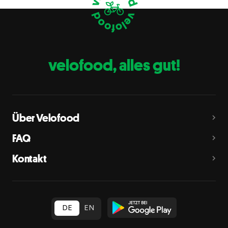
Eier
C
Fische
D
Erdnüsse
E
velofood, alles gut!
Milch
G
Schalenfrüchte
H
Mandeln, Haselnüsse, Walnüsse, Cashewnüsse, Pekannüsse,
Paranüsse, Pistazien, Macadamianüsse
Über Velofood
Sellerie
L
FAQ
Senf
M
Kontakt
Sesam
N
Schwefeldioxid und Sulfite
O
in Konzentration von mehr als 10 mg/kg oder 10 mg/l als
insgesamt vorhandenes Schwefeldioxid