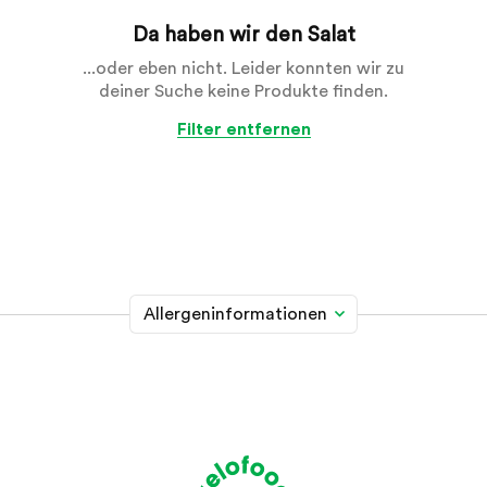
Da haben wir den Salat
...oder eben nicht. Leider konnten wir zu
deiner Suche keine Produkte finden.
Filter entfernen
Allergeninformationen
Glutenhaltiges Getreide
A
Weizen, Roggen, Gerste, Hafer, Dinkel, Kamut oder
Hybridstämme davon
Krebstiere
B