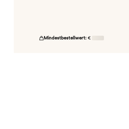
Mindestbestellwert:
€
16,00
ut!