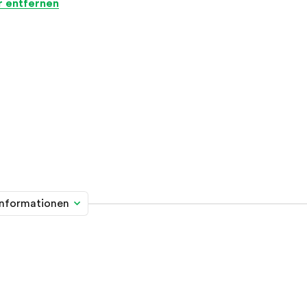
er entfernen
informationen
me davon