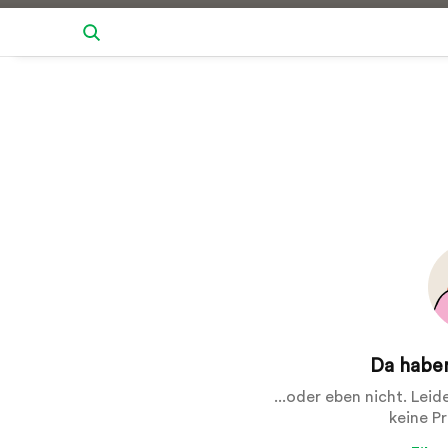
Da haben
...oder eben nicht. Lei
keine P